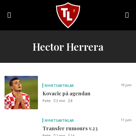
Toggle
navigation
Sveriges
största
Hector Herrera
Liverpool
online
magazine!
19 juni
NYHETSARTIKLAR
Kovacic på agendan
Pelle
3 min
8
11 juni
NYHETSARTIKLAR
Transfer rumours v.23
Pelle
2 min
14