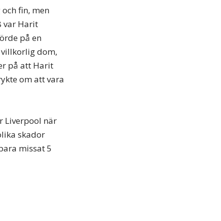
g och fin, men
 var Harit
körde på en
villkorlig dom,
er på att Harit
rykte om att vara
ör Liverpool när
olika skador
bara missat 5