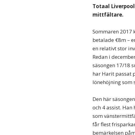
Totaal Liverpool
mittfältare.
Sommaren 2017 kö
betalade €8m – en
en relativt stor i
Redan i december 
säsongen 17/18 su
har Harit passat p
lönehöjning som sp
Den här säsongen s
och 4 assist. Han
som vänstermittfä
får flest frispark
bemärkelsen påmin