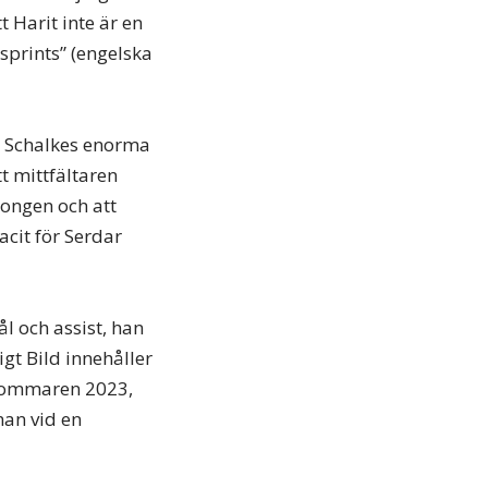
 Harit inte är en
”sprints” (engelska
 på Schalkes enorma
t mittfältaren
songen och att
cit för Serdar
l och assist, han
igt Bild innehåller
 sommaren 2023,
man vid en