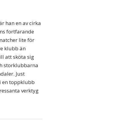
 är han en av cirka
nns fortfarande
atcher lite för
re klubb än
l att sköta sig
och storklubbarna
daler. Just
 i en toppklubb
tressanta verktyg