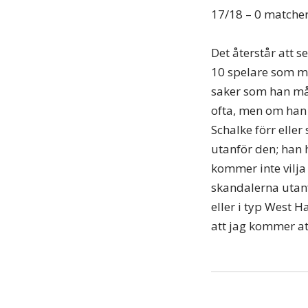
17/18 – 0 matche
Det återstår att s
10 spelare som ma
saker som han måst
ofta, men om han 
Schalke förr eller
utanför den; han h
kommer inte vilja
skandalerna utanf
eller i typ West 
att jag kommer at