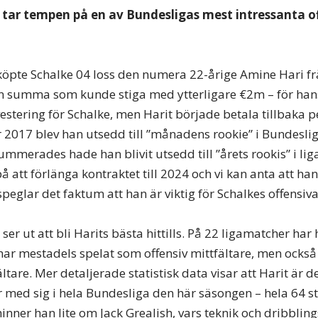
 tar tempen på en av Bundesligas mest intressanta o
pte Schalke 04 loss den numera 22-årige Amine Hari fr
 summa som kunde stiga med ytterligare €2m – för hans 
nvestering för Schalke, men Harit började betala tillbaka
2017 blev han utsedd till ”månadens rookie” i Bundesli
mmerades hade han blivit utsedd till ”årets rookis” i lig
å att förlänga kontraktet till 2024 och vi kan anta att han 
eglar det faktum att han är viktig för Schalkes offensiva
er ut att bli Harits bästa hittills. På 22 ligamatcher har 
 har mestadels spelat som offensiv mittfältare, men ocks
ltare. Mer detaljerade statistisk data visar att Harit är 
ar med sig i hela Bundesliga den här säsongen – hela 64 s
ner han lite om Jack Grealish, vars teknik och dribbling