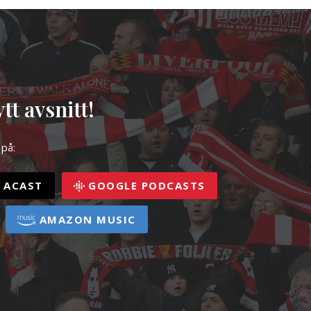
tt avsnitt!
 på:
ACAST
GOOGLE PODCASTS
AMAZON MUSIC