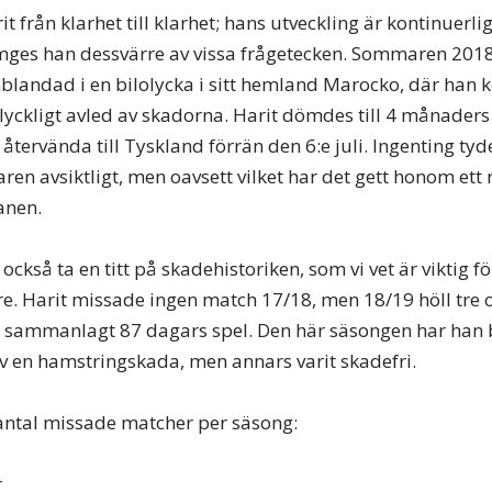
t från klarhet till klarhet; hans utveckling är kontinuerli
mges han dessvärre av vissa frågetecken. Sommaren 2018
blandad i en bilolycka i sitt hemland Marocko, där han 
yckligt avled av skadorna. Harit dömdes till 4 månaders 
e återvända till Tyskland förrän den 6:e juli. Ingenting tyd
en avsiktligt, men oavsett vilket har det gett honom ett 
anen.
 också ta en titt på skadehistoriken, som vi vet är viktig f
e. Harit missade ingen match 17/18, men 18/19 höll tre 
 sammanlagt 87 dagars spel. Den här säsongen har han 
 en hamstringskada, men annars varit skadefri.
ntal missade matcher per säsong:
r