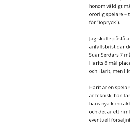
honom väldigt mång
orörlig spelare – 
för ”löpryck”).
Jag skulle påstå a
anfallsbrist där d
Suar Serdars 7 må
Harits 6 mål plac
och Harit, men likv
Harit är en spela
är teknisk, han ta
hans nya kontrak
och det är ett ri
eventuell försäljn