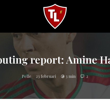
Sveriges
största
Liverpool
online
magazine!
outing report: Amine Ha
Pelle
23 februari
3 min
2