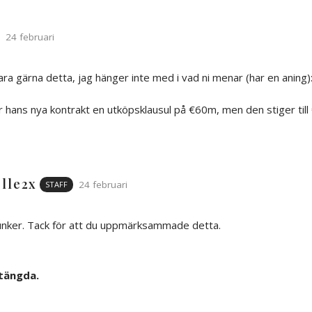
24 februari
ara gärna detta, jag hänger inte med i vad ni menar (har en aning)
ller hans nya kontrakt en utköpsklausul på €60m, men den stiger t
lle2x
24 februari
STAFF
unker. Tack för att du uppmärksammade detta.
tängda.