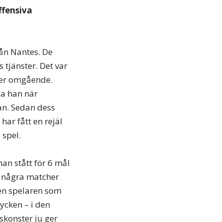
ffensiva
ån Nantes. De
tjänster. Det var
 per omgående.
ga han när
an. Sedan dess
har fått en rejäl
 spel.
han stått för 6 mål
å några matcher
den spelaren som
tycken – i den
skonster ju ger