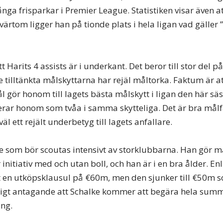
a frisparkar i Premier League. Statistiken visar även att
tvärtom ligger han på tionde plats i hela ligan vad gäller 
tt Harits 4 assists är i underkant. Det beror till stor del
e tilltänkta målskyttarna har rejäl måltorka. Faktum är at
l gör honom till lagets bästa målskytt i ligan den här sä
erar honom som tvåa i samma skytteliga. Det är bra målfa
äl ett rejält underbetyg till lagets anfallare.
re som bör scoutas intensivt av storklubbarna. Han gör må
r initiativ med och utan boll, och han är i en bra ålder. Enl
t en utköpsklausul på €60m, men den sjunker till €50m
mligt antagande att Schalke kommer att begära hela sum
ing.