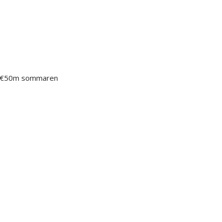
:
ill €50m sommaren