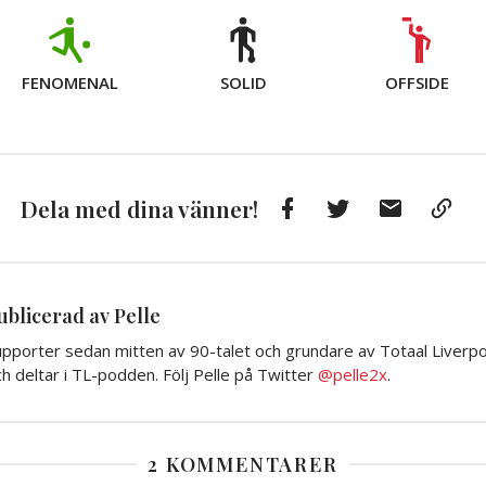
FENOMENAL
SOLID
OFFSIDE
Facebook
Twitter
E-
Kop
Dela med dina vänner!
post
till
Urkl
ublicerad av Pelle
pporter sedan mitten av 90-talet och grundare av Totaal Liverpoo
h deltar i TL-podden. Följ Pelle på Twitter
@pelle2x
.
2 KOMMENTARER