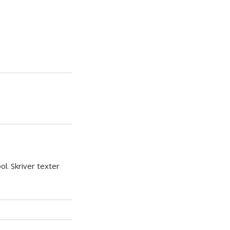
iera
ipp
l. Skriver texter