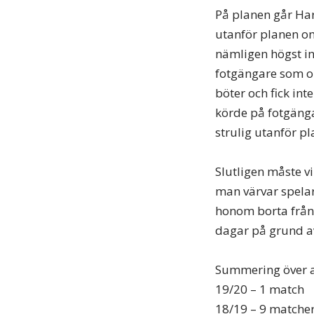
På planen går Hari
utanför planen o
nämligen högst in
fotgängare som ol
böter och fick int
körde på fotgängar
strulig utanför pl
Slutligen måste vi
man värvar spelar
honom borta från
dagar på grund av
Summering över a
19/20 – 1 match
18/19 – 9 matche