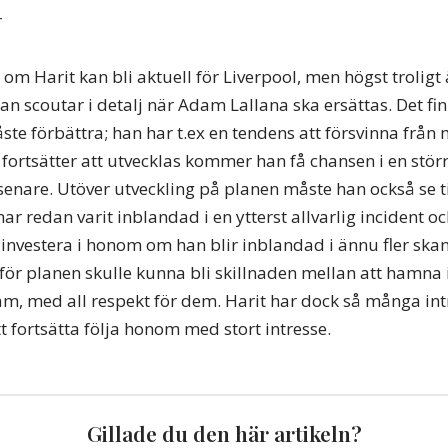
r
e om Harit kan bli aktuell för Liverpool, men högst troligt
n scoutar i detalj när Adam Lallana ska ersättas. Det fi
e förbättra; han har t.ex en tendens att försvinna från m
fortsätter att utvecklas kommer han få chansen i en stör
 senare. Utöver utveckling på planen måste han också se til
ar redan varit inblandad i en ytterst allvarlig incident 
 investera i honom om han blir inblandad i ännu fler skan
ör planen skulle kunna bli skillnaden mellan att hamna
Ham, med all respekt för dem. Harit har dock så många in
t fortsätta följa honom med stort intresse.
Gillade du den här artikeln?