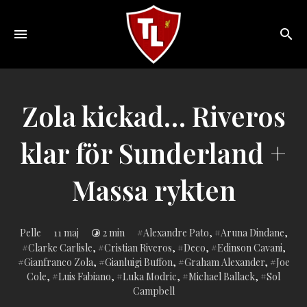
Toggle
navigation
Sveriges
största
Liverpool
Zola kickad… Riveros
online
magazine!
klar för Sunderland +
Massa rykten
Inlagd
Pelle
11 maj
2 min
Alexandre Pato
,
Aruna Dindane
,
i:
Clarke Carlisle
,
Cristian Riveros
,
Deco
,
Edinson Cavani
,
Gianfranco Zola
,
Gianluigi Buffon
,
Graham Alexander
,
Joe
Cole
,
Luis Fabiano
,
Luka Modric
,
Michael Ballack
,
Sol
Campbell