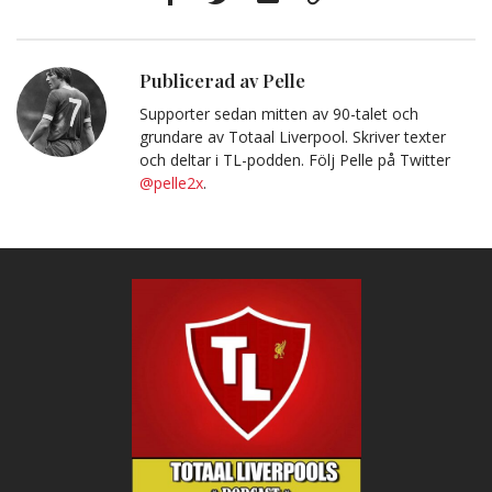
Facebook
Twitter
E-
Kopiera
post
till
Urklipp
Publicerad av Pelle
Supporter sedan mitten av 90-talet och
grundare av Totaal Liverpool. Skriver texter
och deltar i TL-podden. Följ Pelle på Twitter
@pelle2x
.