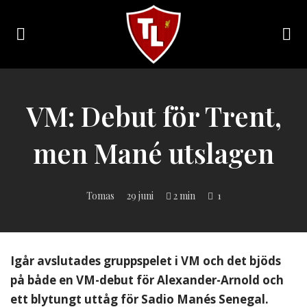
Toggle
navigation
Sveriges
största
Liverpool
VM: Debut för Trent,
online
magazine!
men Mané utslagen
Tomas
29 juni
2 min
1
Igår avslutades gruppspelet i VM och det bjöds
på både en VM-debut för Alexander-Arnold och
ett blytungt uttåg för Sadio Manés Senegal.