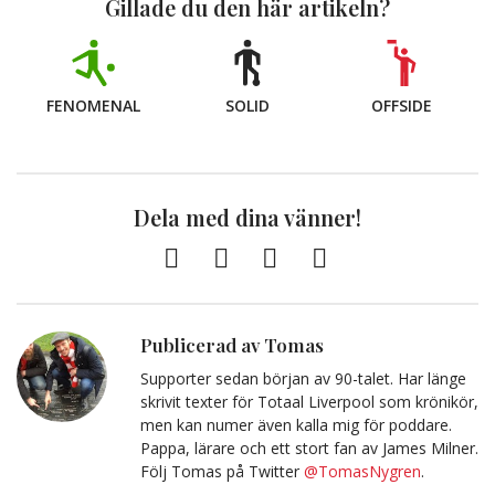
Gillade du den här artikeln?
FENOMENAL
SOLID
OFFSIDE
Dela med dina vänner!
Facebook
Twitter
E-
Kopiera
post
till
Urklipp
Publicerad av Tomas
Supporter sedan början av 90-talet. Har länge
skrivit texter för Totaal Liverpool som krönikör,
men kan numer även kalla mig för poddare.
Pappa, lärare och ett stort fan av James Milner.
Följ Tomas på Twitter
@TomasNygren
.