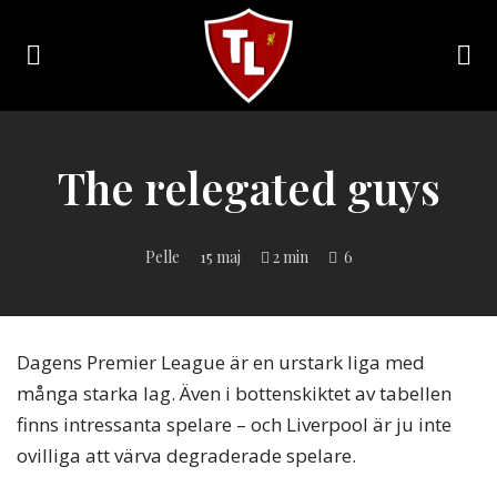
Toggle
navigation
Sveriges
största
Liverpool
The relegated guys
online
magazine!
Pelle
15 maj
2 min
6
Dagens Premier League är en urstark liga med
många starka lag. Även i bottenskiktet av tabellen
finns intressanta spelare – och Liverpool är ju inte
ovilliga att värva degraderade spelare.