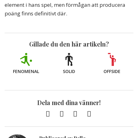
element i hans spel, men förmågan att producera
poäng finns definitivt där.
Gillade du den här artikeln?
FENOMENAL
SOLID
OFFSIDE
Dela med dina vänner!
Facebook
Twitter
E-
Kopiera
post
till
Urklipp