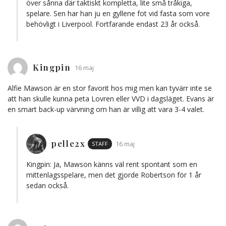
över sånna där taktiskt kompletta, lite små tråkiga,
spelare. Sen har han ju en gyllene fot vid fasta som vore
behövligt i Liverpool. Fortfarande endast 23 år också.
Kingpin
16 maj
Alfie Mawson är en stor favorit hos mig men kan tyvärr inte se
att han skulle kunna peta Lovren eller VVD i dagsläget. Evans är
en smart back-up värvning om han är villig att vara 3-4 valet.
pelle2x
STAFF
16 maj
Kingpin: Ja, Mawson känns väl rent spontant som en
mittenlagsspelare, men det gjorde Robertson för 1 år
sedan också.