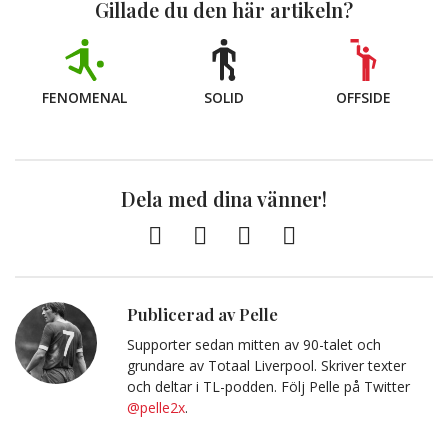
Gillade du den här artikeln?
FENOMENAL
SOLID
OFFSIDE
Dela med dina vänner!
Facebook
Twitter
E-
Kopiera
post
till
Urklipp
Publicerad av Pelle
Supporter sedan mitten av 90-talet och
grundare av Totaal Liverpool. Skriver texter
och deltar i TL-podden. Följ Pelle på Twitter
@pelle2x
.