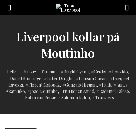
Toggle
navigation
Sveriges
största
Liverpool
Liverpool kollar på
online
magazine!
Moutinho
Inlagd
Pelle
26 mars
1 min
Bright Gyenfi
,
Cristiano Ronaldo
,
i:
Daniel Sturridge
,
Didier Drogba
,
Edinson Cavani
,
Ezequiel
Lavezzi
,
Florent Malouda
,
Gonzalo Higuain
,
Hulk
,
James
Akaminko
,
Joao Moutinho
,
Nurudeen Amed
,
Radamel Falcao
,
Robin van Persie
,
Salomon Kalou
,
Transfers
_______________