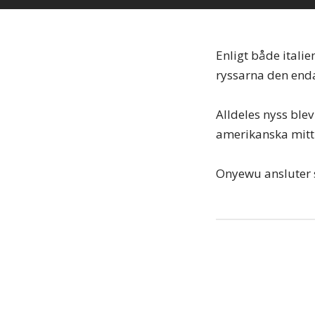
Enligt både italie
ryssarna den enda
Alldeles nyss blev
amerikanska mitt
Onyewu ansluter s