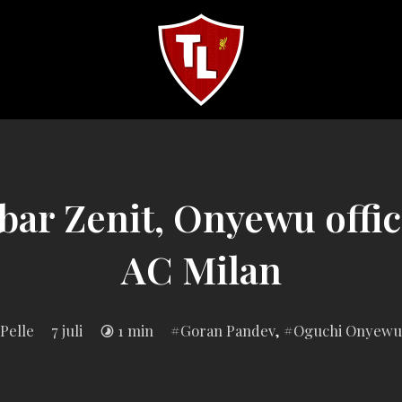
Sveriges
största
Liverpool
online
magazine!
ar Zenit, Onyewu officie
AC Milan
Inlagd
Pelle
7 juli
1 min
Goran Pandev
,
Oguchi Onyewu
i: