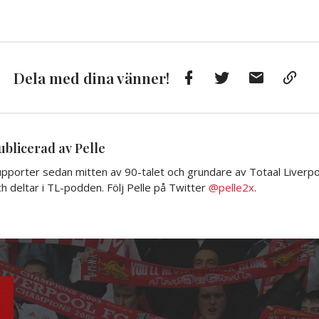
Facebook
Twitter
E-
Kop
Dela med dina vänner!
post
till
Urkl
ublicerad av Pelle
pporter sedan mitten av 90-talet och grundare av Totaal Liverpoo
h deltar i TL-podden. Följ Pelle på Twitter
@pelle2x
.