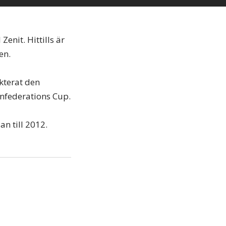
Zenit. Hittills är
en.
akterat den
nfederations Cup.
n till 2012.