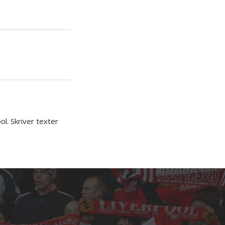
iera
ipp
l. Skriver texter