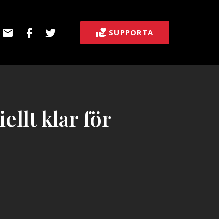
E-
Facebook
Twitter
SUPPORTA
post
llt klar för