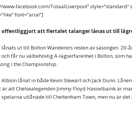
s://www.facebook.com/TotaalLiverpool” style=”standard” 
like” font=”arial”]
offentliggjort att flertalet talanger lånas ut till lägr
lånats ut till Bolton Wanderers resten av säsongen. 20-år
r och får nu välbehövlig A-lagserfarenhet i Bolton, som h
äsong i the Championship.
 Albion lånat in både Kevin Stewart och Jack Dunn. Lånen 
 är att Chelsealegenden Jimmy Floyd Hasselbaink är man
a spelarna utlånade till Cheltenham Town, men nu är det