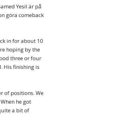
 Samed Yesil är på
uon göra comeback
ck in for about 10
’re hoping by the
ood three or four
 His finishing is
r of positions. We
. When he got
ite a bit of