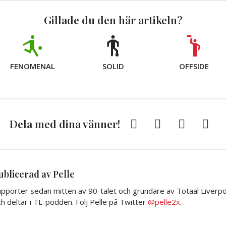
Gillade du den här artikeln?
FENOMENAL
SOLID
OFFSIDE
Facebook
Twitter
E-
Kopi
Dela med dina vänner!
post
till
Urkli
ublicerad av Pelle
pporter sedan mitten av 90-talet och grundare av Totaal Liverpoo
h deltar i TL-podden. Följ Pelle på Twitter
@pelle2x
.