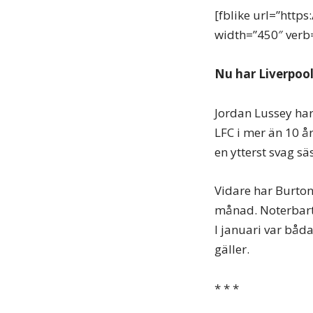
[fblike url=”http
width=”450″ verb=”
Nu har Liverpool 
Jordan Lussey har 
LFC i mer än 10 å
en ytterst svag s
Vidare har Burton
månad. Noterbart
I januari var båd
gäller.
* * *