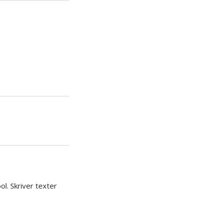
era
pp
l. Skriver texter