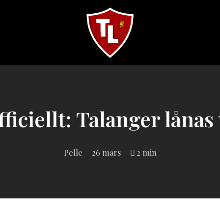
Sveriges
största
Liverpool
online
magazine!
ficiellt: Talanger lånas
Pelle
26 mars
2 min