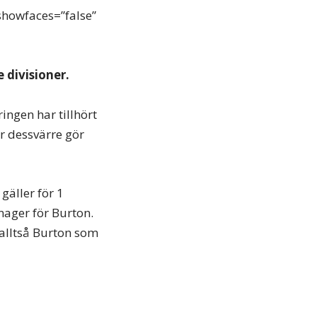
showfaces=”false”
e divisioner.
ingen har tillhört
ar dessvärre gör
gäller för 1
ager för Burton.
 alltså Burton som