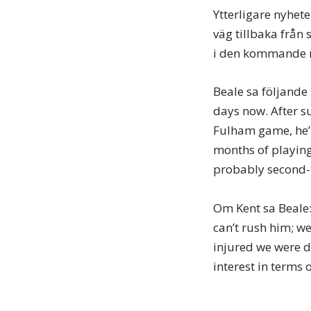
Ytterligare nyhet
väg tillbaka frå
i den kommande 
Beale sa följande 
days now. After su
Fulham game, he’l
months of playing
probably second-t
Om Kent sa Beale:
can’t rush him; w
injured we were d
interest in terms 