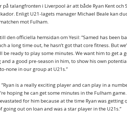
er på talangfronten i Liverpool är att både Ryan Kent och
n skador. Enligt U21-lagets manager Michael Beale kan d
matchen mot Fulham.
till den officiella hemsidan om Yesil: ”Samed has been ba
ch a long time out, he hasn’t got that core fitness. But we
l be ready to play some minutes. We want him to get a g
 and a good pre-season in him, to show his own potential.
o-none in our group at U21s.”
 ”Ryan is a really exciting player and can play in a numbe
e’re hoping he can get some minutes in the Fulham game
evastated for him because at the time Ryan was getting qu
of going out on loan and was a star player in the U21s.”