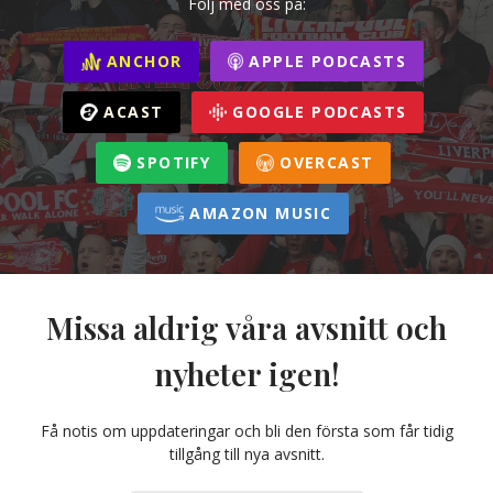
Följ med oss på:
ANCHOR
APPLE PODCASTS
ACAST
GOOGLE PODCASTS
SPOTIFY
OVERCAST
AMAZON MUSIC
Missa aldrig våra avsnitt och
nyheter igen!
Få notis om uppdateringar och bli den första som får tidig
tillgång till nya avsnitt.