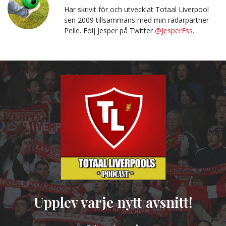
Har skrivit för och utvecklat Totaal Liverpool
sen 2009 tillsammans med min radarpartner
Pelle. Följ Jesper på Twitter
@JesperEss
.
Upplev varje nytt avsnitt!