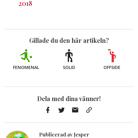
2018
Gillade du den här artikeln?
FENOMENAL
SOLID
OFFSIDE
Dela med dina vänner!
Facebook
Twitter
E-
Kopiera
post
till
Urklipp
Publicerad av Jesper