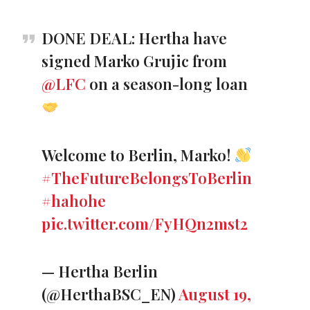
DONE DEAL: Hertha have
signed Marko Grujic from
@LFC
on a season-long loan
Welcome to Berlin, Marko!
#TheFutureBelongsToBerlin
#hahohe
pic.twitter.com/FyHQn2mst2
— Hertha Berlin
(@HerthaBSC_EN)
August 19,