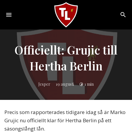
Toggle
navigation
Sveriges
största
Liverpool
Officiellt: Grujic till
online
magazine!
Hertha Berlin
Jesper
19 augusti
1 min
Precis som rapporterades tidigare idag så är Marko
Grujic nu officiellt klar för Hertha Berlin på ett
säsongslångt lån.