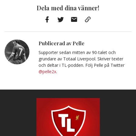
Dela med dina vänner!
Facebook
Twitter
E-
Kopiera
post
till
Urklipp
Publicerad av Pelle
Supporter sedan mitten av 90-talet och
grundare av Totaal Liverpool. Skriver texter
och deltar i TL-podden. Följ Pelle på Twitter
@pelle2x
.