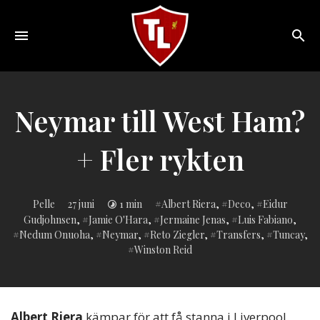
Toggle
navigation
Sveriges
största
Liverpool
Neymar till West Ham?
online
magazine!
+ Fler rykten
Inlagd
Pelle
27 juni
1 min
Albert Riera
,
Deco
,
Eidur
i:
Gudjohnsen
,
Jamie O'Hara
,
Jermaine Jenas
,
Luis Fabiano
,
Nedum Onuoha
,
Neymar
,
Reto Ziegler
,
Transfers
,
Tuncay
,
Winston Reid
Albert Riera
kämpar för att få stanna i Liverpool.