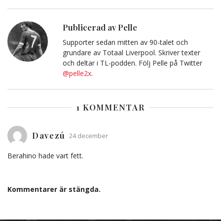
Facebook
Twitter
E-
Kopiera
post
till
Urklipp
Publicerad av Pelle
Supporter sedan mitten av 90-talet och
grundare av Totaal Liverpool. Skriver texter
och deltar i TL-podden. Följ Pelle på Twitter
@pelle2x
.
1 KOMMENTAR
Davezú
24 december
Berahino hade vart fett.
Kommentarer är stängda.