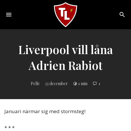
Toggle
navigation
Sveriges
största
Liverpool
Liverpool vill låna
online
magazine!
Adrien Rabiot
Pelle
23 december
1 min
1
Januari närmar sig med stormsteg!
* * *