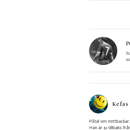
P
Su
oc
Kefas
Påtal om mittbackar. 
Han är ju tillbaks fr