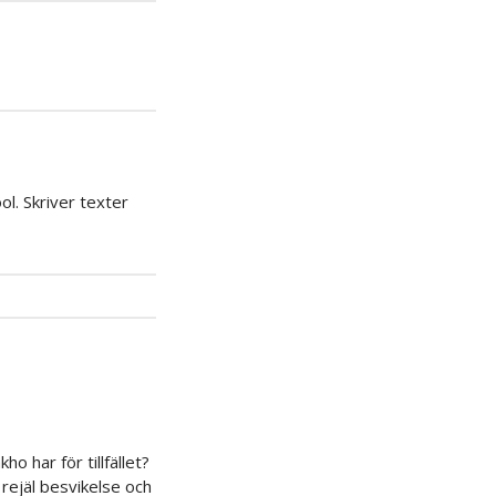
iera
ipp
l. Skriver texter
o har för tillfället?
 rejäl besvikelse och