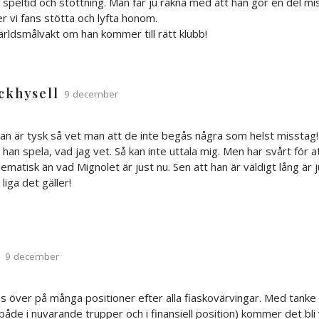
r speltid och stöttning. Man får ju räkna med att han gör en del mi
r vi fans stötta och lyfta honom.
världsmålvakt om han kommer till rätt klubb!
ckhysell
9 december
an är tysk så vet man att de inte begås några som helst misstag
 han spela, vad jag vet. Så kan inte uttala mig. Men har svårt för at
ematisk än vad Mignolet är just nu. Sen att han är väldigt lång är
liga det gäller!
9 december
 över på många positioner efter alla fiaskovärvingar. Med tanke 
både i nuvarande trupper och i finansiell position) kommer det bli 