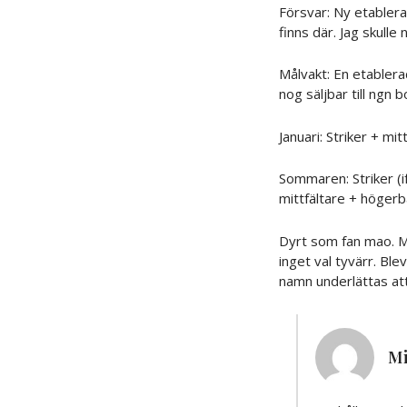
Försvar: Ny etablera
finns där. Jag skull
Målvakt: En etablera
nog säljbar till ngn b
Januari: Striker + mi
Sommaren: Striker (i
mittfältare + högerb
Dyrt som fan mao. Me
inget val tyvärr. Ble
namn underlättas att f
M