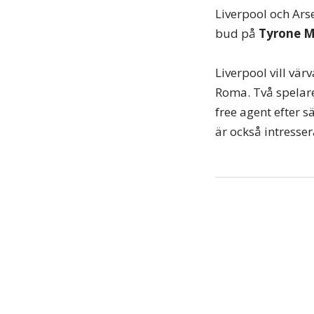
Liverpool och Ars
bud på
Tyrone M
Liverpool vill vär
Roma. Två spelare
free agent efter s
är också intresser