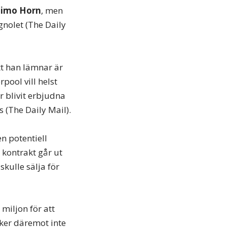
Timo Horn
, men
gnolet (The Daily
tt han lämnar är
rpool vill helst
r blivit erbjudna
 (The Daily Mail).
n potentiell
s kontrakt går ut
kulle sälja för
miljon för att
cker däremot inte