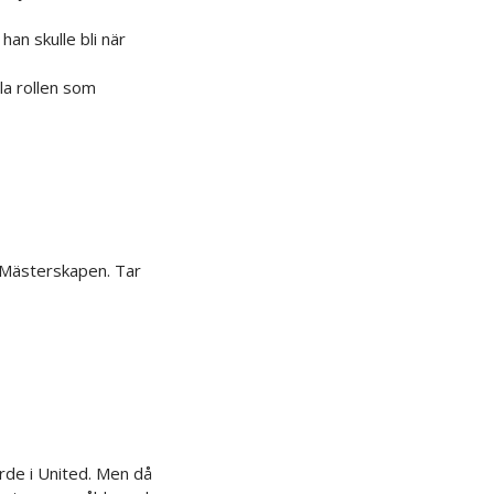
an skulle bli när
la rollen som
a Mästerskapen. Tar
orde i United. Men då