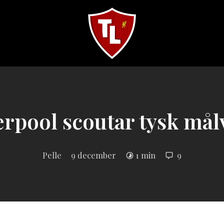
Sveriges
största
Liverpool
online
magazine!
erpool scoutar tysk mål
Pelle
9 december
1 min
9