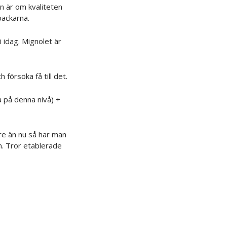
n är om kvaliteten
backarna.
 idag. Mignolet är
 försöka få till det.
a på denna nivå) +
re än nu så har man
en. Tror etablerade