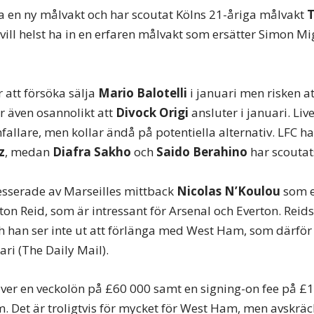
rva en ny målvakt och har scoutat Kölns 21-åriga målvakt
ill helst ha in en erfaren målvakt som ersätter Simon Mi
att försöka sälja
Mario Balotelli
i januari men risken a
ler även osannolikt att
Divock Origi
ansluter i januari. Live
fallare, men kollar ändå på potentiella alternativ. LFC ha
z
, medan
Diafra Sakho
och
Saido Berahino
har scoutats
esserade av Marseilles mittback
Nicolas N’Koulou
som e
ston Reid, som är intressant för Arsenal och Everton. Reid
h han ser inte ut att förlänga med West Ham, som därför s
ari (The Daily Mail).
ver en veckolön på £60 000 samt en signing-on fee på £1 
. Det är troligtvis för mycket för West Ham, men avskrä