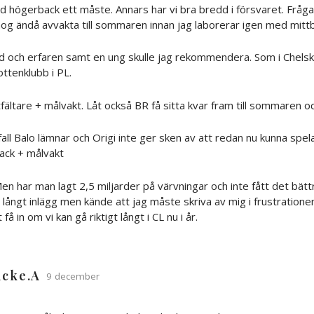
d högerback ett måste. Annars har vi bra bredd i försvaret. Fråga
e nog ändå avvakta till sommaren innan jag laborerar igen med mitt
d och erfaren samt en ung skulle jag rekommendera. Som i Chelski
ottenklubb i PL.
ttfältare + målvakt. Låt också BR få sitta kvar fram till sommaren och
fall Balo lämnar och Origi inte ger sken av att redan nu kunna spel
ack + målvakt
n har man lagt 2,5 miljarder på värvningar och inte fått det bätt
v långt inlägg men kände att jag måste skriva av mig i frustration
å in om vi kan gå riktigt långt i CL nu i år.
icke.A
9 december