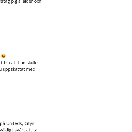
sstag p.g.a. ålder och
!
t tro att han skulle
 ju uppskattat med
på Uniteds, Citys
väldigt svårt att ta