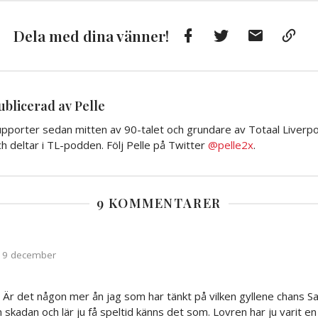
Facebook
Twitter
E-
Kop
Dela med dina vänner!
post
till
Urkl
ublicerad av Pelle
pporter sedan mitten av 90-talet och grundare av Totaal Liverpoo
h deltar i TL-podden. Följ Pelle på Twitter
@pelle2x
.
9 KOMMENTARER
9 december
Är det någon mer ån jag som har tänkt på vilken gyllene chans Sakh
ån skadan och lär ju få speltid känns det som. Lovren har ju varit en