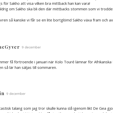
s för Sakho att visa vilken bra mittback han kan vara!
 aldrig om Sakho ska bli den där mittbacks stommen som vi trodde h
vren så kanske vi får se en lite bortglömd Sakho växa fram och ax
acGyver
9 december
mer få förtroende i januari när Kolo Touré lämnar för Afrikansk
n så lär han säljas till sommaren.
in
9 december
astisk talang som jag tror skulle kunna slå igenom likt De Gea gj