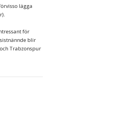
förvisso lägga
r).
ntressant för
 sistnännde blir
as och Trabzonspur