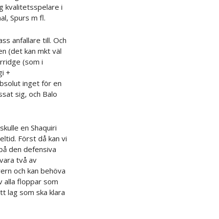
g kvalitetsspelare i
al, Spurs m fl.
ss anfallare till. Och
en (det kan mkt väl
urridge (som i
gi +
absolut inget för en
ssat sig, och Balo
skulle en Shaquiri
ltid. Först då kan vi
t på den defensiva
 vara två av
yern och kan behöva
v alla floppar som
ett lag som ska klara