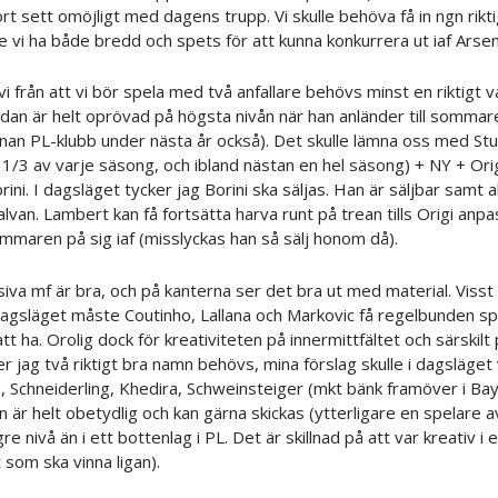
ort sett omöjligt med dagens trupp. Vi skulle behöva få in ngn rikti
lle vi ha både bredd och spets för att kunna konkurrera ut iaf Arsen
vi från att vi bör spela med två anfallare behövs minst en riktigt va
 sedan är helt oprövad på högsta nivån när han anländer till sommar
 annan PL-klubb under nästa år också). Det skulle lämna oss med St
1/3 av varje säsong, och ibland nästan en hel säsong) + NY + Ori
ini. I dagsläget tycker jag Borini ska säljas. Han är säljbar samt 
lvan. Lambert kan få fortsätta harva runt på trean tills Origi anpa
sommaren på sig iaf (misslyckas han så sälj honom då).
siva mf är bra, och på kanterna ser det bra ut med material. Visst 
 dagsläget måste Coutinho, Lallana och Markovic få regelbunden spe
t ha. Orolig dock för kreativiteten på innermittfältet och särskil
r jag två riktigt bra namn behövs, mina förslag skulle i dagsläget
, Schneiderling, Khedira, Schweinsteiger (mkt bänk framöver i Ba
n är helt obetydlig och kan gärna skickas (ytterligare en spelare a
re nivå än i ett bottenlag i PL. Det är skillnad på att var kreativ i 
t som ska vinna ligan).