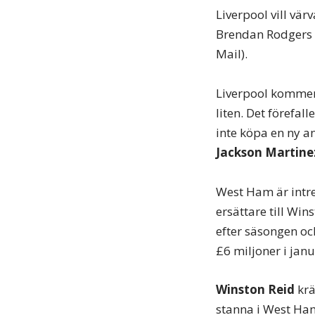
Liverpool vill vä
Brendan Rodgers v
Mail).
Liverpool kommer 
liten. Det förefal
inte köpa en ny an
Jackson Martine
West Ham är intr
ersättare till Win
efter säsongen oc
£6 miljoner i janu
Winston Reid
krä
stanna i West Ham