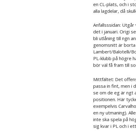
en CL-plats, och i st
alla lagdelar, då sku
Anfallsssidan: Utgår 
det i januari. Origi
bli utlåning till ngn
genomsnitt är borta 
Lambert/Balotelli/Bor
PL-klubb på högre ha
bör väl få fram till 
Mittfältet: Det offen
passa in fint, men i
se om de eg är ngt at
positionen. Här tycke
exempelvis Carvalho
en ny utmaning). Alle
inte ska spela på hög
sig kvar i PL och i et