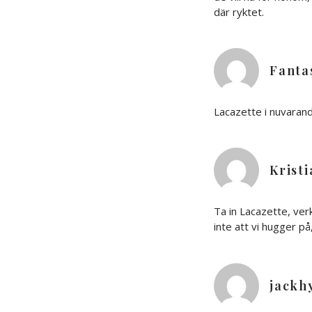
där ryktet.
Fanta
Lacazette i nuvarand
Krist
Ta in Lacazette, verk
inte att vi hugger på
jackh