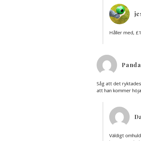
je
Håller med, £15
Pand
Såg att det ryktades
att han kommer höja
D
Väldigt omhul