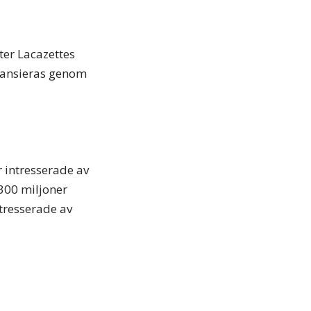
ster Lacazettes
nansieras genom
 intresserade av
 300 miljoner
tresserade av