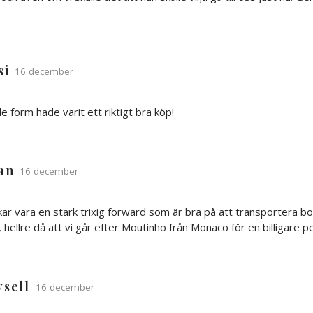
si
16 december
e form hade varit ett riktigt bra köp!
ian
16 december
ar vara en stark trixig forward som är bra på att transportera boll
, hellre då att vi går efter Moutinho från Monaco för en billigare p
ysell
16 december