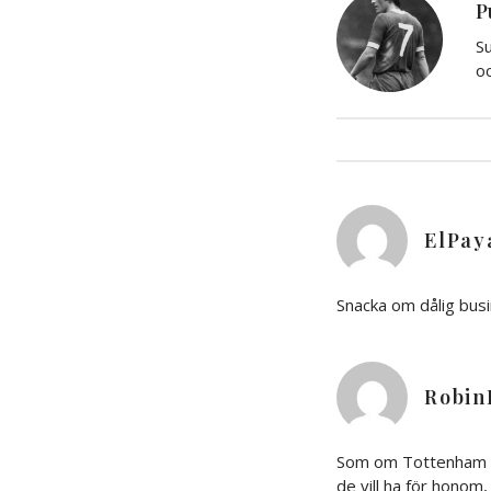
P
Su
oc
ElPay
Snacka om dålig busi
Robin
Som om Tottenham sku
de vill ha för honom,