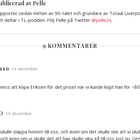
ublicerad av Pelle
pporter sedan mitten av 90-talet och grundare av Totaal Liverpoo
h deltar i TL-podden. Följ Pelle på Twitter
@pelle2x
.
9 KOMMENTARER
aso
16 december
ness att köpa Eriksen för det priset när vi kunde köpt han för ~
D
16 december
lle släppa honom till oss, och även om det skulle ske att vi skul
 och även om vi skulle det att han skulle vilja gå till oss just nu. G