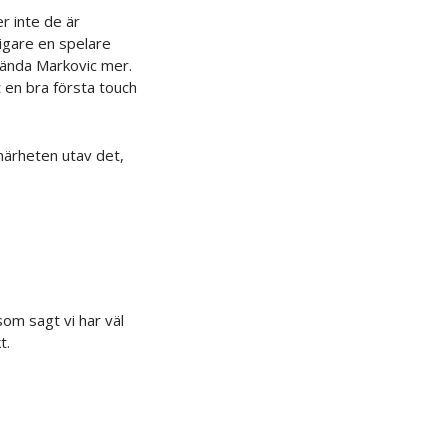
r inte de är
ligare en spelare
nvända Markovic mer.
t en bra första touch
 närheten utav det,
som sagt vi har väl
t.