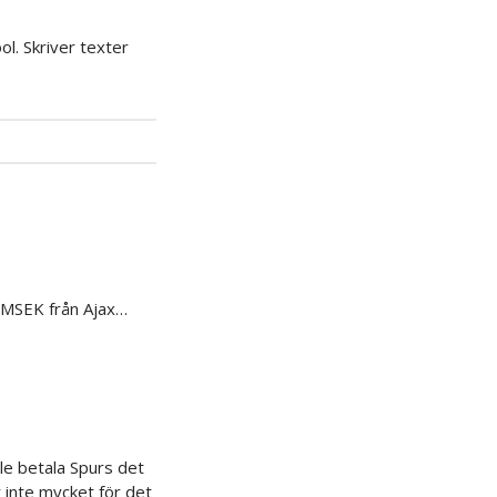
l. Skriver texter
80MSEK från Ajax…
le betala Spurs det
er inte mycket för det