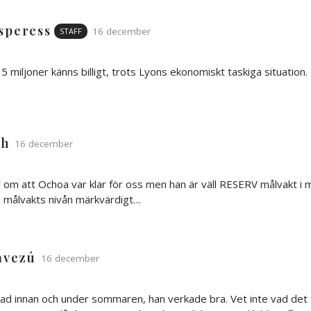
speress
16 december
STAFF
 miljoner känns billigt, trots Lyons ekonomiskt taskiga situation.
ah
16 december
 om att Ochoa var klar för oss men han är väll RESERV målvakt i m
 målvakts nivån märkvärdigt…
avezú
16 december
dad innan och under sommaren, han verkade bra. Vet inte vad de