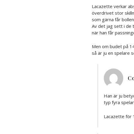
Lacazette verkar abs
överdrivet stor skil
som gärna får bollen
Av det jag sett i de
när han får passning
Men om budet på 14 m
så är ju en spelare 
C
Han är ju betyd
typ fyra spelar
Lacazette för 15