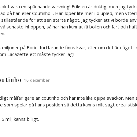
olut vara en spännande värvning! Eriksen är duktig, men jag tycke
lnad på han eller Coutinho… Han löper lite mer i djupled, men ytter
 stillastående för att sen starta något. Jag tycker att vi borde a
 två senaste inhoppen, så har han kunnat få bollen och fart och haf
en.
iljoner på Borini fortfarande finns kvar, eller om det är något i
som Lacazette ett måste tycker jag!
outinho
16 december
ligt målfarligare än coutinho och har inte lika djupa svackor. Men 
e som spelar på hans position så detta känns milt sagt orealistisk
 milj känns billigt.