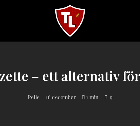
Sveriges
största
Liverpool
online
magazine!
zette – ett alternativ fö
Pelle
16 december
1 min
9