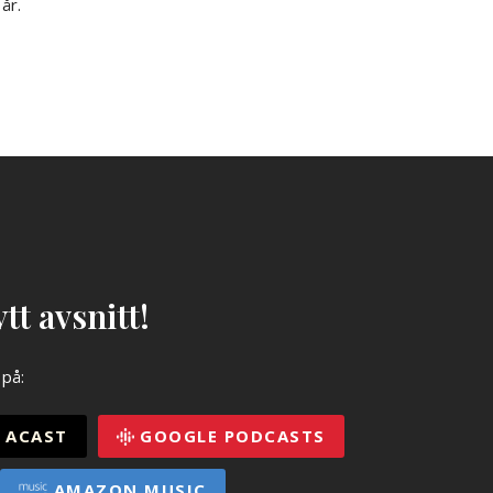
år.
tt avsnitt!
 på:
ACAST
GOOGLE PODCASTS
AMAZON MUSIC