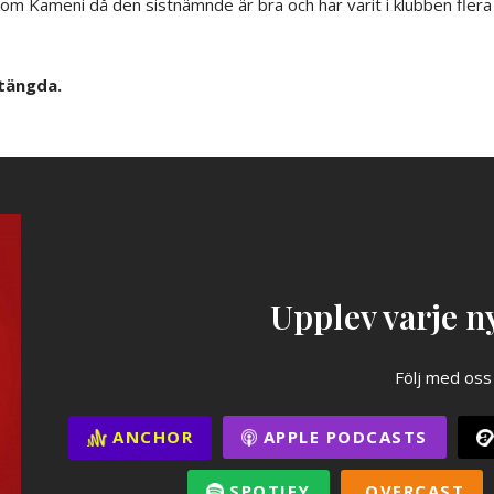
kom Kameni då den sistnämnde är bra och har varit i klubben flera 
tängda.
Upplev varje ny
Följ med oss
ANCHOR
APPLE PODCASTS
SPOTIFY
OVERCAST