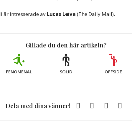
 är intresserade av
Lucas Leiva
(The Daily Mail).
Gillade du den här artikeln?
FENOMENAL
SOLID
OFFSIDE
Facebook
Twitter
E-
Kopi
Dela med dina vänner!
post
till
Urkli