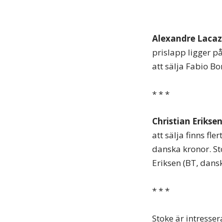
Alexandre Lacaz
prislapp ligger 
att sälja Fabio Bo
* * *
Christian Erikse
att sälja finns fl
danska kronor. St
Eriksen (BT, dansk
* * *
Stoke är intresse