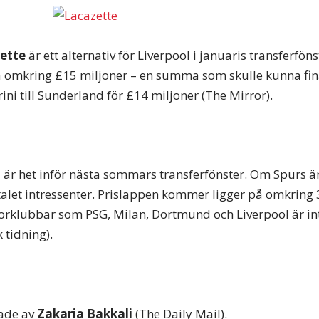
ette
är ett alternativ för Liverpool i januaris transferfön
på omkring £15 miljoner – en summa som skulle kunna fi
rini till Sunderland för £14 miljoner (The Mirror).
n
är het inför nästa sommars transferfönster. Om Spurs är
ertalet intressenter. Prislappen kommer ligger på omkring
orklubbar som PSG, Milan, Dortmund och Liverpool är in
 tidning).
rade av
Zakaria Bakkali
(The Daily Mail).