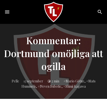
Toggle
navigation
Sveriges
största
Liverpool
Kommentar:
online
magazine!
Dortmund omöjliga att
ogilla
Inlagd
Pelle
13 september
2 min
Mario Götze
,
Mats
i:
Hummels
,
Neven Subotic
,
Shinji Kagawa