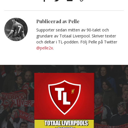
Facebook
Twitter
E-
Kopiera
post
till
Urklipp
Publicerad av Pelle
Supporter sedan mitten av 90-talet och
grundare av Totaal Liverpool. Skriver texter
och deltar i TL-podden. Följ Pelle på Twitter
@pelle2x
.