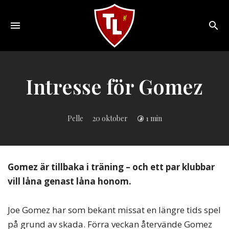
Toggle
navigation
Sveriges
största
Liverpool
Intresse för Gomez
online
magazine!
Pelle
20 oktober
1 min
Gomez är tillbaka i träning – och ett par klubbar
vill låna genast låna honom.
Joe Gomez har som bekant missat en längre tids spel
på grund av skada. Förra veckan återvände Gomez