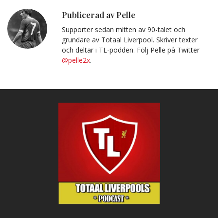
post
till
Urklipp
Publicerad av Pelle
Supporter sedan mitten av 90-talet och
grundare av Totaal Liverpool. Skriver texter
och deltar i TL-podden. Följ Pelle på Twitter
@pelle2x
.