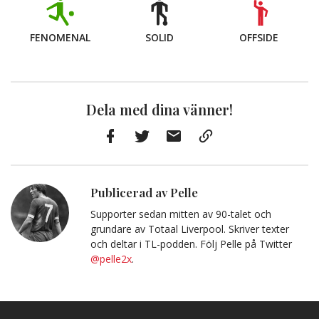
FENOMENAL
SOLID
OFFSIDE
Dela med dina vänner!
Facebook
Twitter
E-
Kopiera
post
till
Urklipp
Publicerad av Pelle
Supporter sedan mitten av 90-talet och
grundare av Totaal Liverpool. Skriver texter
och deltar i TL-podden. Följ Pelle på Twitter
@pelle2x
.