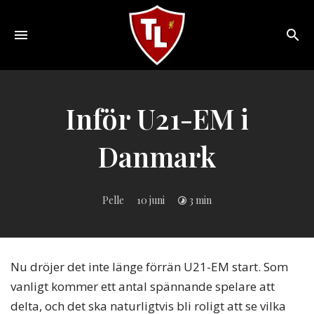
Toggle
navigation
Sveriges
största
Liverpool
Inför U21-EM i
online
magazine!
Danmark
Pelle
10 juni
3 min
Nu dröjer det inte länge förrän U21-EM start. Som
vanligt kommer ett antal spännande spelare att
delta, och det ska naturligtvis bli roligt att se vilka