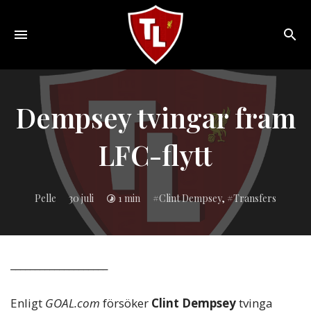
Toggle
navigation
Sveriges
största
Liverpool
Dempsey tvingar fram
online
magazine!
LFC-flytt
Inlagd
Pelle
30 juli
1 min
Clint Dempsey
,
Transfers
i:
____________________
Enligt
GOAL.com
försöker
Clint Dempsey
tvinga