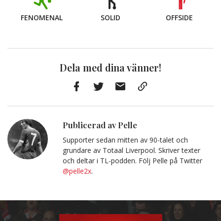
FENOMENAL
SOLID
OFFSIDE
Dela med dina vänner!
Facebook
Twitter
E-
Kopiera
post
till
Urklipp
Publicerad av Pelle
Supporter sedan mitten av 90-talet och
grundare av Totaal Liverpool. Skriver texter
och deltar i TL-podden. Följ Pelle på Twitter
@pelle2x
.