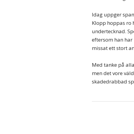
Idag uppger spans
Klopp hoppas ro h
undertecknad. Spo
eftersom han har
missat ett stort a
Med tanke på alla
men det vore väld
skadedrabbad spe