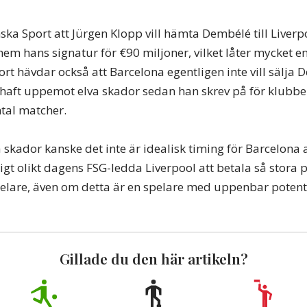
ka Sport att Jürgen Klopp vill hämta Dembélé till Liverp
em hans signatur för €90 miljoner, vilket låter mycket en
rt hävdar också att Barcelona egentligen inte vill sälja
 haft uppemot elva skador sedan han skrev på för klubb
ntal matcher.
 skador kanske det inte är idealisk timing för Barcelona 
igt olikt dagens FSG-ledda Liverpool att betala så stora 
lare, även om detta är en spelare med uppenbar potenti
Gillade du den här artikeln?