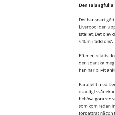
Den talangfulla
Det har snart gå
Liverpool den upp
istället. Det blev
€40m i ’add ons’.
Efter en relativt 
den spanska mega
han har blivit ank
Parallellt med De
ovanligt svår eko
behöva göra stora
som kom redan inn
förbättrat någon 