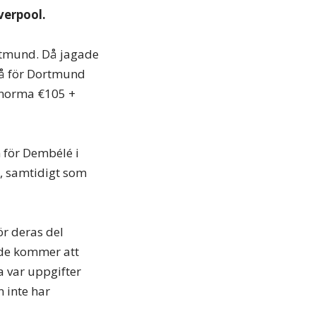
verpool.
rtmund. Då jagade
på för Dortmund
 enorma €105 +
n för Dembélé i
 samtidigt som
ör deras del
 de kommer att
a var uppgifter
 inte har