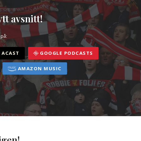
tt avsnitt!
 på:
ACAST
GOOGLE PODCASTS
AMAZON MUSIC
igen!