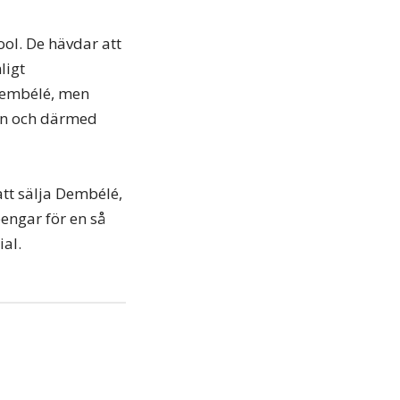
ool. De hävdar att
ligt
 Dembélé, men
en och därmed
att sälja Dembélé,
pengar för en så
al.