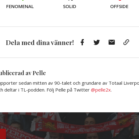
FENOMENAL
SOLID
OFFSIDE
Facebook
Twitter
E-
Kop
Dela med dina vänner!
post
till
Urkl
ublicerad av Pelle
pporter sedan mitten av 90-talet och grundare av Totaal Liverpoo
h deltar i TL-podden. Följ Pelle på Twitter
@pelle2x
.