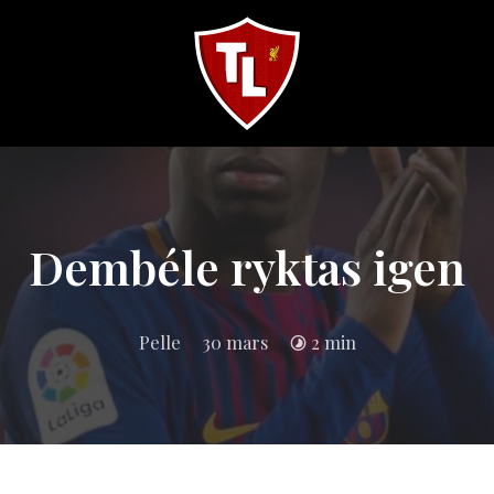
Sveriges
största
Liverpool
online
magazine!
Dembéle ryktas igen
Pelle
30 mars
2 min