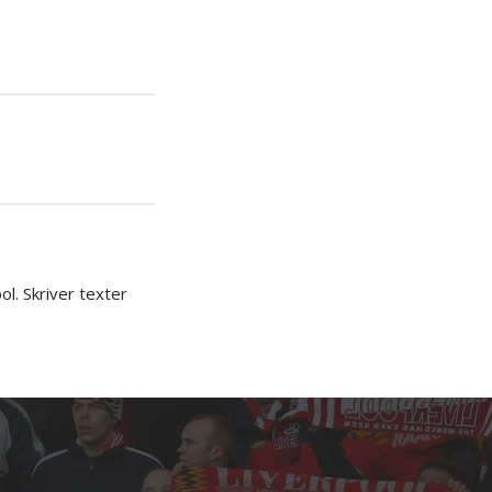
iera
ipp
l. Skriver texter