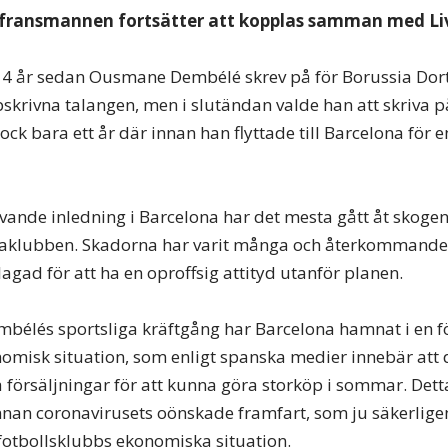
 fransmannen fortsätter att kopplas samman med Li
tt 4 år sedan Ousmane Dembélé skrev på för Borussia Do
skrivna talangen, men i slutändan valde han att skriva 
 dock bara ett år där innan han flyttade till Barcelona för
lovande inledning i Barcelona har det mesta gått åt skoge
klubben. Skadorna har varit många och återkommande,
lagad för att ha en oproffsig attityd utanför planen.
mbélés sportsliga kräftgång har Barcelona hamnat i en f
nomisk situation, som enligt spanska medier innebär att
 försäljningar för att kunna göra storköp i sommar. Dett
an coronavirusets oönskade framfart, som ju säkerligen
fotbollsklubbs ekonomiska situation.