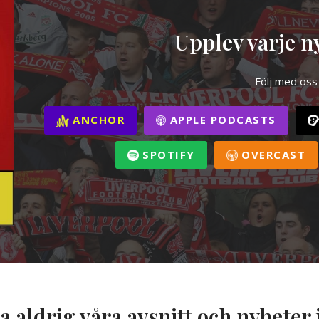
Upplev varje ny
Följ med oss
ANCHOR
APPLE PODCASTS
SPOTIFY
OVERCAST
a aldrig våra avsnitt och nyheter 