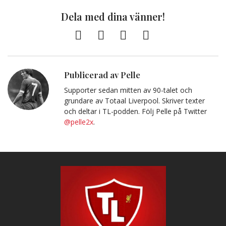
Dela med dina vänner!
Facebook
Twitter
E-
Kopiera
post
till
Urklipp
Publicerad av Pelle
Supporter sedan mitten av 90-talet och
grundare av Totaal Liverpool. Skriver texter
och deltar i TL-podden. Följ Pelle på Twitter
@pelle2x
.