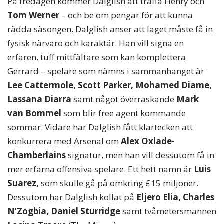
På fredagen kommer Dalglish att träffa Henry och
Tom Werner
– och be om pengar för att kunna
rädda säsongen. Dalglish anser att laget måste få in
fysisk närvaro och karaktär. Han vill signa en
erfaren, tuff mittfältare som kan komplettera
Gerrard – spelare som nämns i sammanhanget är
Lee Cattermole, Scott Parker, Mohamed Diame,
Lassana Diarra
samt något överraskande
Mark
van Bommel
som blir free agent kommande
sommar. Vidare har Dalglish fått klartecken att
konkurrera med Arsenal om
Alex Oxlade-
Chamberlains
signatur, men han vill dessutom få in
mer erfarna offensiva spelare. Ett hett namn är
Luis
Suarez,
som skulle gå på omkring £15 miljoner.
Dessutom har Dalglish kollat på
Eljero Elia, Charles
N’Zogbia, Daniel Sturridge
samt tvåmetersmannen