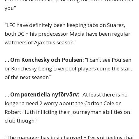
you”
”LFC have definitely been keeping tabs on Suarez,
both DC + his predecessor Macia have been regular
watchers of Ajax this season.”
…
Om Konchesky och Poulsen
: ”I can’t see Poulsen
or Konchesky being Liverpool players come the start
of the next season”
…
Om potentiella nyförvärv:
”At least there is no
longer a need 2 worry about the Carlton Cole or
Robert Huth inflicting their journeyman abilities on
club though.”
”The manager has just changed + I’ve got feeling that