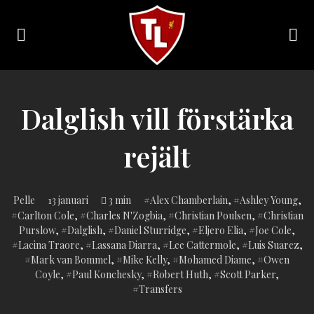
Toggle
navigation
Sveriges
största
Liverpool
Dalglish vill förstärka
online
magazine!
rejält
Inlagd
Pelle
13 januari
3 min
Alex Chamberlain
,
Ashley Young
,
i:
Carlton Cole
,
Charles N'Zogbia
,
Christian Poulsen
,
Christian
Purslow
,
Dalglish
,
Daniel Sturridge
,
Eljero Elia
,
Joe Cole
,
Lacina Traore
,
Lassana Diarra
,
Lee Cattermole
,
Luis Suarez
,
Mark van Bommel
,
Mike Kelly
,
Mohamed Diame
,
Owen
Coyle
,
Paul Konchesky
,
Robert Huth
,
Scott Parker
,
Transfers