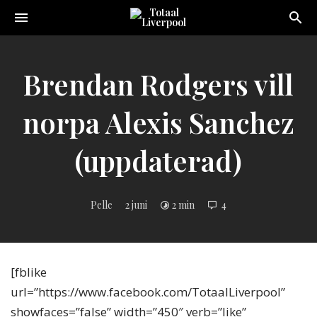
Toggle
navigation
Sveriges
största
Liverpool
Brendan Rodgers vill
online
magazine!
norpa Alexis Sanchez
(uppdaterad)
Pelle
2 juni
2 min
4
[fblike
url=”https://www.facebook.com/TotaalLiverpool”
showfaces=”false” width=”450″ verb=”like”