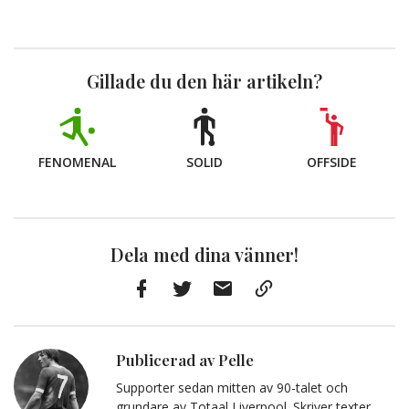
Gillade du den här artikeln?
FENOMENAL
SOLID
OFFSIDE
Dela med dina vänner!
Facebook
Twitter
E-
Kopiera
post
till
Urklipp
Publicerad av Pelle
Supporter sedan mitten av 90-talet och
grundare av Totaal Liverpool. Skriver texter