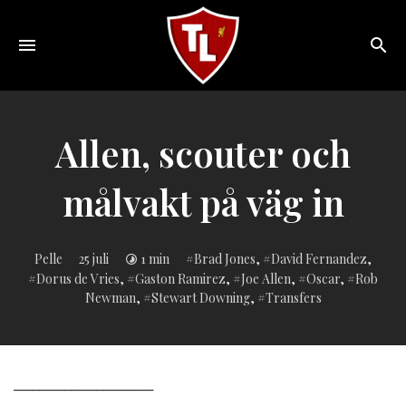
Toggle
navigation
Sveriges
största
Liverpool
Allen, scouter och
online
magazine!
målvakt på väg in
Inlagd
Pelle
25 juli
1 min
Brad Jones
,
David Fernandez
,
i:
Dorus de Vries
,
Gaston Ramirez
,
Joe Allen
,
Oscar
,
Rob
Newman
,
Stewart Downing
,
Transfers
______________________