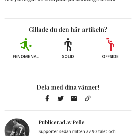
Gillade du den här artikeln?
FENOMENAL
SOLID
OFFSIDE
Dela med dina vänner!
Facebook
Twitter
E-
Kopiera
post
till
Urklipp
Publicerad av Pelle
Supporter sedan mitten av 90-talet och