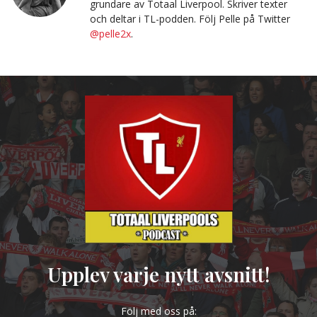
grundare av Totaal Liverpool. Skriver texter
och deltar i TL-podden. Följ Pelle på Twitter
@pelle2x
.
Upplev varje nytt avsnitt!
Följ med oss på: