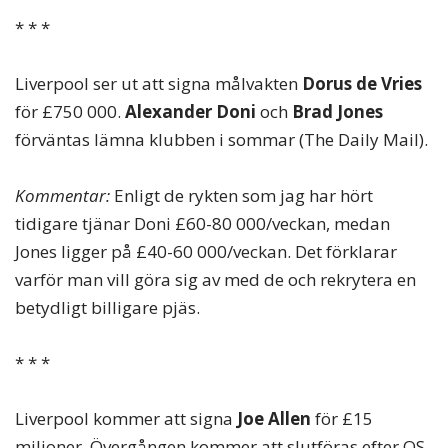
* * *
Liverpool ser ut att signa målvakten
Dorus de Vries
för £750 000.
Alexander Doni
och
Brad Jones
förväntas lämna klubben i sommar (The Daily Mail).
Kommentar:
Enligt de rykten som jag har hört
tidigare tjänar Doni £60-80 000/veckan, medan
Jones ligger på £40-60 000/veckan. Det förklarar
varför man vill göra sig av med de och rekrytera en
betydligt billigare pjäs.
* * *
Liverpool kommer att signa
Joe Allen
för £15
miljoner. Övergången kommer att slutföras efter OS