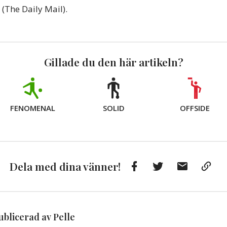
(The Daily Mail).
Gillade du den här artikeln?
FENOMENAL
SOLID
OFFSIDE
Facebook
Twitter
E-
Kop
Dela med dina vänner!
post
till
Urkl
ublicerad av Pelle