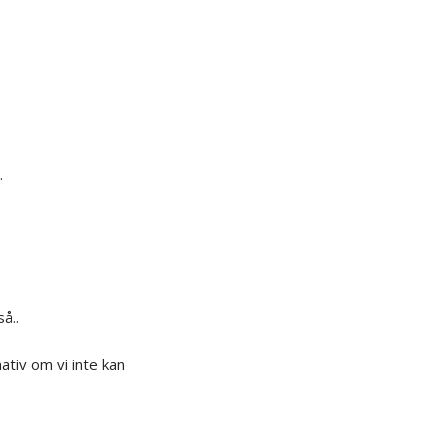
.
å..
ativ om vi inte kan