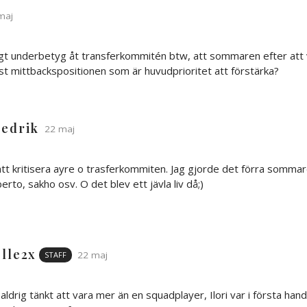
maj
tigt underbetyg åt transferkommitén btw, att sommaren efter att 
ust mittbackspositionen som är huvudprioritet att förstärka?
redrik
22 maj
att kritisera ayre o trasferkommiten. Jag gjorde det förra sommar
erto, sakho osv. O det blev ett jävla liv då;)
lle2x
22 maj
STAFF
aldrig tänkt att vara mer än en squadplayer, Ilori var i första ha