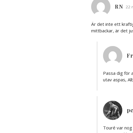
RN
22 
Är det inte ett kraf
mittbackar, är det j
F
Passa dig för 
utav aspas, Alb
pe
Touré var nog 