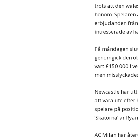
trots att den wal
honom. Spelaren ä
erbjudanden från 
intresserade av ha
På måndagen slut
genomgick den ob
värt £150 000 i v
men misslyckades 
Newcastle har utt
att vara ute efter
spelare på positi
’Skatorna’ är Rya
AC Milan har åter