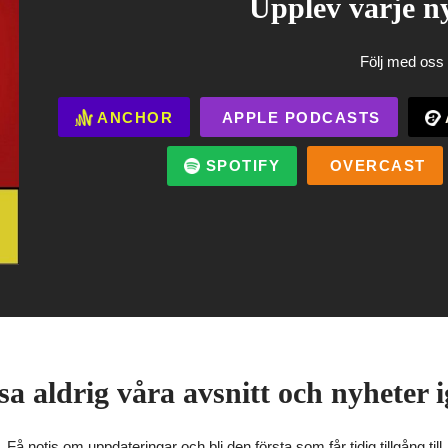
Upplev varje ny
Följ med oss 
ANCHOR
APPLE PODCASTS
SPOTIFY
OVERCAST
sa aldrig våra avsnitt och nyheter i
Få notis om uppdateringar och bli den första som får tidig tillgång till