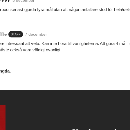
ver
5 december
erpool senast gjorda fyra mål utan att någon anfallare stod för hela/d
lle
7 december
STAFF
e intressant att veta. Kan inte höra till vanligheterna. Att göra 4 mål f
åste också vara väldigt ovanligt.
ngda.