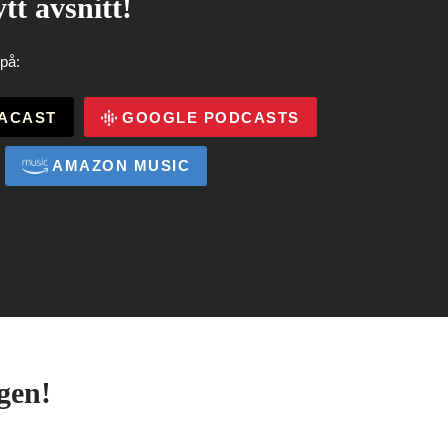
tt avsnitt!
på:
ACAST
GOOGLE PODCASTS
AMAZON MUSIC
gen!