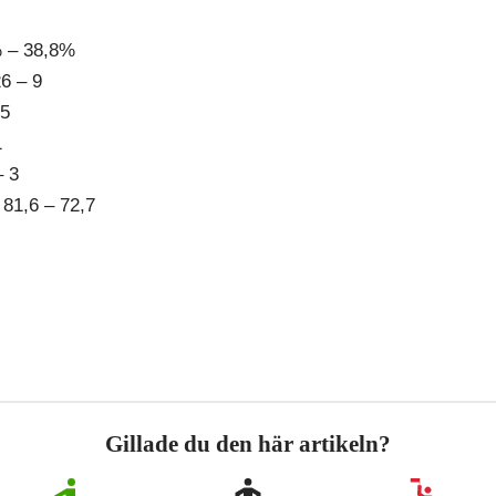
% – 38,8%
26 – 9
 5
1
– 3
81,6 – 72,7
Gillade du den här artikeln?