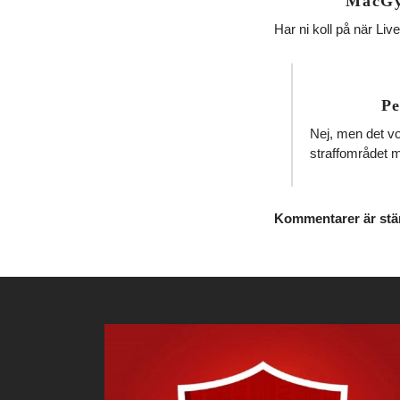
MacGy
Har ni koll på när Liv
Pe
Nej, men det vor
straffområdet m
Kommentarer är stä