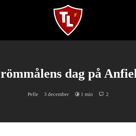
Sveriges
största
Liverpool
online
magazine!
römmålens dag på Anfie
Pelle
3 december
1 min
2