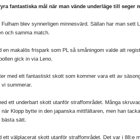
fyra fantastiska mål när man vände underläge till seger
ulham blev synnerligen minnesvärd. Sällan har man sett Li
en och samma match.
d en makalös frispark som PL så småningom valde att regist
ollen gick in via Leno.
ster med ett fantastiskt skott som kommer vara ett av säson
r vi summerar.
med ett underbart skott utanför straffområdet. Många skruvad
när Klopp bytte in den japanska mittfältaren, men han tacka
 bästa sätt.
 ett välplacerat skott utanför straffområdet. Det var i 88:e