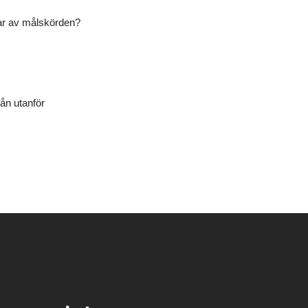
elar av målskörden?
rån utanför