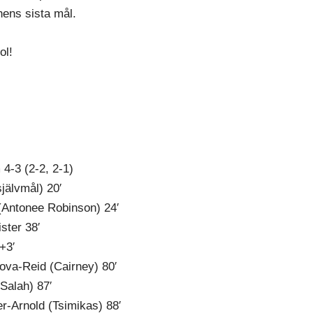
hens sista mål.
ol!
 4-3 (2-2, 2-1)
jälvmål) 20′
(Antonee Robinson) 24′
ister 38′
+3′
ova-Reid (Cairney) 80′
Salah) 87′
er-Arnold (Tsimikas) 88′