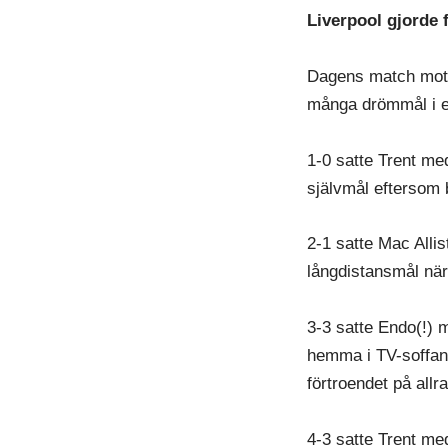
Liverpool gjorde 
Dagens match mot F
många drömmål i 
1-0 satte Trent me
självmål eftersom b
2-1 satte Mac Alli
långdistansmål nä
3-3 satte Endo(!) 
hemma i TV-soffan 
förtroendet på allra
4-3 satte Trent med