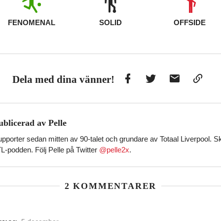
FENOMENAL
SOLID
OFFSIDE
Facebook
Twitter
E-
Kopie
Dela med dina vänner!
post
till
Urkli
ublicerad av Pelle
pporter sedan mitten av 90-talet och grundare av Totaal Liverpool. Skr
TL-podden. Följ Pelle på Twitter
@pelle2x
.
2 KOMMENTARER