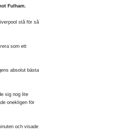
 mot Fulham.
verpool stå för så
rera som ett
gens absolut bästa
e sig nog lite
de onekligen för
 minuten och visade