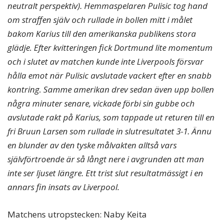
neutralt perspektiv). Hemmaspelaren Pulisic tog hand
om straffen själv och rullade in bollen mitt i målet
bakom Karius till den amerikanska publikens stora
glädje. Efter kvitteringen fick Dortmund lite momentum
och i slutet av matchen kunde inte Liverpools försvar
hålla emot när Pulisic avslutade vackert efter en snabb
kontring. Samme amerikan drev sedan även upp bollen
några minuter senare, vickade förbi sin gubbe och
avslutade rakt på Karius, som tappade ut returen till en
fri Bruun Larsen som rullade in slutresultatet 3-1. Ännu
en blunder av den tyske målvakten alltså vars
självförtroende är så långt nere i avgrunden att man
inte ser ljuset längre. Ett trist slut resultatmässigt i en
annars fin insats av Liverpool.
Matchens utropstecken: Naby Keita