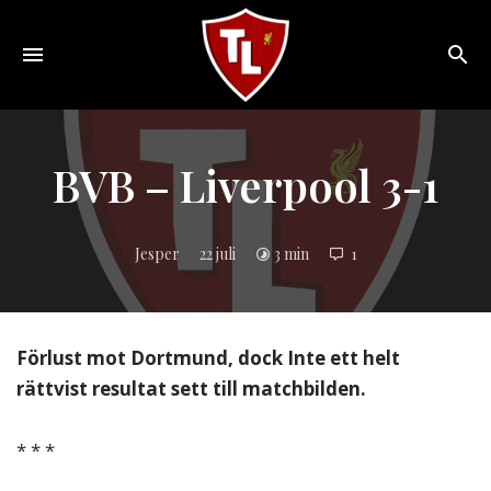
Toggle
navigation
Sveriges
största
Liverpool
BVB – Liverpool 3-1
online
magazine!
Jesper
22 juli
3 min
1
Förlust mot Dortmund, dock Inte ett helt
rättvist resultat sett till matchbilden.
* * *