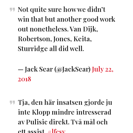
Not quite sure how we didn’t
win that but another good work
out nonetheless. Van Dijk,
Robertson, Jones, Keita,
Sturridge all did well.
— Jack Sear (@JackSear)
July 22,
2018
Tja, den här insatsen gjorde ju
inte Klopp mindre intresserad
av Pulisic direkt. Två mål och
ett assist.
#lfcsv