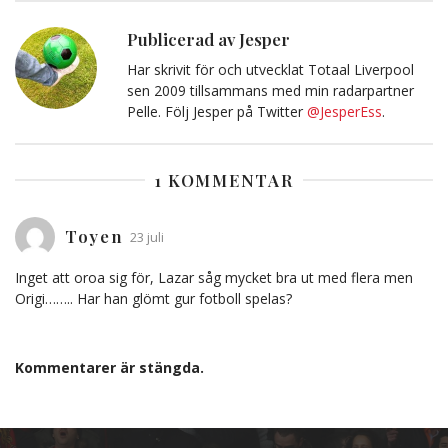
post
till
Urklipp
Publicerad av Jesper
Har skrivit för och utvecklat Totaal Liverpool
sen 2009 tillsammans med min radarpartner
Pelle. Följ Jesper på Twitter
@JesperEss
.
1 KOMMENTAR
Toyen
23 juli
Inget att oroa sig för, Lazar såg mycket bra ut med flera men
Origi…….. Har han glömt gur fotboll spelas?
Kommentarer är stängda.