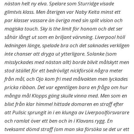
nästan helt ny elva. Spelare som Sturridge visade
glimtvis klass. Men återigen var Naby Keita minst ett
par klasser vassare än övriga med sin split vision och
magiska touch. Sky is the limit för honom och det ser
såhär långt ut som en briljant värvning. Liverpool höll
ledningen länge, spelade bra och det saknades verkligen
inte chanser att dryga ut ytterligare. Solanke (som
misslyckades med nästan allt) borde blivit målskytt men
stod istället för ett bedrövligt nickförsök några meter
från mål, och Ojo kom fri med målvakten men lyckades
pricka ribban. Det var egentligen bara en fråga om hur
många mål Klopps gäng skulle vinna med. Men som en
blixt från klar himmel hittade domaren en straff efter
att Pulisic sprungit in i en klunga av Liverpoolförsvarare
och ramlat över ett ben och in i Klavans rygg. En
tveksamt dömd straff (om man ska försöka se det ur ett