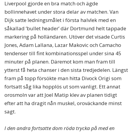
Liverpool gjorde en bra match och ägde
bollinnehavet under stora delar av matchen. Van
Dijk satte ledningsmålet i första halvlek med en
såkallad ’bullet header’ där Dortmund helt tappade
markering på holländaren. Utöver det visade Curtis
Jones, Adam Lallana, Lazar Makovic och Camacho
tendenser till fint kombinationsspel under sina 45
minuter på planen. Däremot kom man fram till
ytterst få heta chanser i den sista tredjedelen. Längst
fram på topp försökte man hitta Divock Origi som
fortsatt såg lika hopplös ut som vanligt. Ett annat
orosmoln var att Joel Matip klev av planen tidigt
efter att ha dragit nån muskel, oroväckande minst
sagt.
I den andra fortsatte dom röda trycka på med en