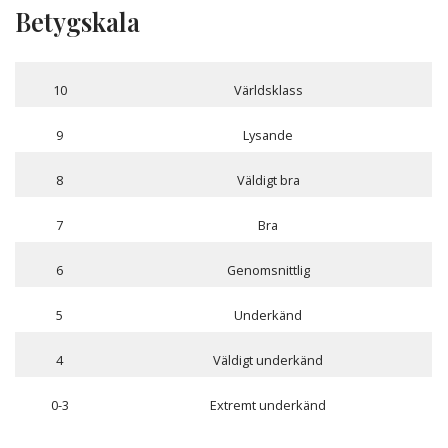
Betygskala
10
Världsklass
9
Lysande
8
Väldigt bra
7
Bra
6
Genomsnittlig
5
Underkänd
4
Väldigt underkänd
0-3
Extremt underkänd