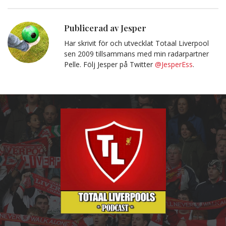
Facebook
Twitter
E-
Kopiera
post
till
Urklipp
Publicerad av Jesper
Har skrivit för och utvecklat Totaal Liverpool
sen 2009 tillsammans med min radarpartner
Pelle. Följ Jesper på Twitter
@JesperEss
.