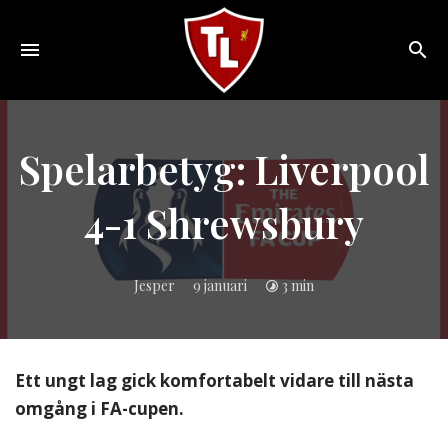
Toggle
navigation
Sveriges
största
Liverpool
Spelarbetyg: Liverpool
online
magazine!
4-1 Shrewsbury
Jesper
9 januari
3 min
Ett ungt lag gick komfortabelt vidare till nästa
omgång i FA-cupen.