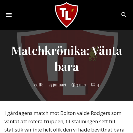
Toggle
navigation
Sveriges
största
Liverpool
Matchkrönika: Vänta
online
magazine!
bara
coffe
25 januari
3 min
4
I gårdagens match mot Bolton valde Rodgers som
väntat att rotera truppen, tillställningen sett till
statistik var inte helt olik den vi hade bevittnat bara