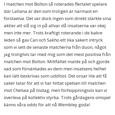
I matchen mot Bolton så roterades flertalet spelare
där Lallana är den som troligen är närmast en
förstaelva. Det var dock ingen som direkt stärkte sina
aktier att slå sig in på allvar då insatserna var okej
men inte mer. Trots kraftigt roterande i de bakre
leden så gav Can och Sakho ett lika säkert intryck
som vi sett de senaste matcherna från duon, något
jag troligtvis tar med mig som det mest positiva från
matchen mot Bolton. Mittfältet malde på och gjorde
vad som förväntades av dem men insatsens helhet
kan lätt beskrivas som uddlöst. Det oroar lite att få
saker talar för att vi har hittat spetsen till matchen
mot Chelsea på tisdag, men förhoppningsvis kan vi
överleva på kollektiv styrka. Trots gårdagens omspel
känns våra odds för att nå Wembley goda!