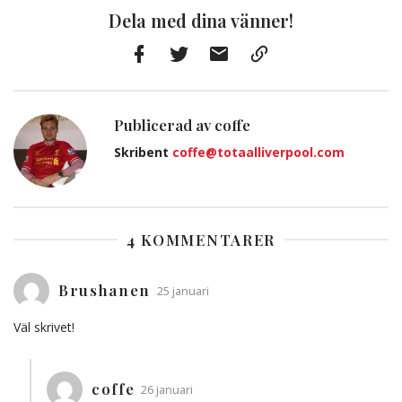
Dela med dina vänner!
Facebook
Twitter
E-
Kopiera
post
till
Urklipp
Publicerad av coffe
Skribent
coffe@totaalliverpool.com
4 KOMMENTARER
Brushanen
25 januari
Väl skrivet!
coffe
26 januari