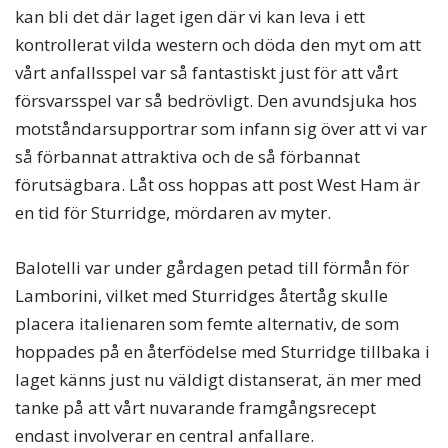
kan bli det där laget igen där vi kan leva i ett
kontrollerat vilda western och döda den myt om att
vårt anfallsspel var så fantastiskt just för att vårt
försvarsspel var så bedrövligt. Den avundsjuka hos
motståndarsupportrar som infann sig över att vi var
så förbannat attraktiva och de så förbannat
förutsägbara. Låt oss hoppas att post West Ham är
en tid för Sturridge, mördaren av myter.
Balotelli var under gårdagen petad till förmån för
Lamborini, vilket med Sturridges återtåg skulle
placera italienaren som femte alternativ, de som
hoppades på en återfödelse med Sturridge tillbaka i
laget känns just nu väldigt distanserat, än mer med
tanke på att vårt nuvarande framgångsrecept
endast involverar en central anfallare.