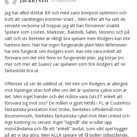
25 september
Jag har alltid stöttat BR och med sann liverpool-optimism och
trott att vändningen kommer snart… Men efter att ha sett de
senaste veckorna så hoppas jag att han försvinner snabbt.
Spelare som Lovren, Markovic, Balotelli, Sahin, Moreno och på
sätt och vis Benteke är riktigt bra spelare men Rodgers kan inte
hantera dem. Han har ingen fungerande plan! Men defensiven
har inte fungerat sen Rodgers kom. Kan inte vara enkelt att
försvara om det inte finns en fungerande plan. Jag börjar tro
mer och mer att Suarez var spelaren som fick Rodgers att se
fantastiskt bra ut.
Offensivt så ser de uddlöst ut. Vet inte om Rodgers är allergisk
mot löpningar utan boll eller om det är spelarna själva som är
det. Men inget händer och det måste vara GALET enkelt att
försvara sig mot oss? De målen vi gjort hittills i PL är Coutinhos
fantastiska prestation mot Stoke, Bentekes offsidemål mot
Bournemouth, Bentekes fantastiska cykel mot Man United och
Ings kontring nu senast. Inget ”lagmål” där vi rullar upp
motståndarna och får ett ”enkelt” avslut, som vårt spel bygger
på att vi ska göra. Men ALLA spelare vill få bollen stillastående,