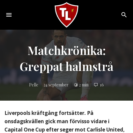
Toggle
navigation
Sveriges
största
Liverpool
Matchkrönika:
online
magazine!
Greppat halmstrå
Pelle
24 september
2 min
16
Liverpools kräftgång fortsätter. På
onsdagskvällen gick man förvisso vidare i
Capital One Cup efter seger mot Carlisle United,