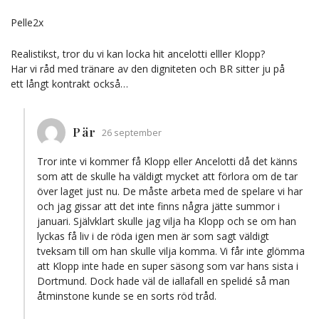
Pelle2x
Realistikst, tror du vi kan locka hit ancelotti elller Klopp?
Har vi råd med tränare av den digniteten och BR sitter ju på
ett långt kontrakt också…
Pär
26 september
Tror inte vi kommer få Klopp eller Ancelotti då det känns
som att de skulle ha väldigt mycket att förlora om de tar
över laget just nu. De måste arbeta med de spelare vi har
och jag gissar att det inte finns några jätte summor i
januari. Självklart skulle jag vilja ha Klopp och se om han
lyckas få liv i de röda igen men är som sagt väldigt
tveksam till om han skulle vilja komma. Vi får inte glömma
att Klopp inte hade en super säsong som var hans sista i
Dortmund. Dock hade väl de iallafall en spelidé så man
åtminstone kunde se en sorts röd tråd.