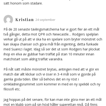
sätt honom som städare.
Kristian
24 september
På de 20 senaste tävlingsmatcherna har vi gjort fler än ett mål
två gånger, detta mot QPR och Newcastle… Rodgers spelplan
verkar gå ut på att vi ska ha en spelare som bryter mönstret och
kan skapa chanser och göra mål från ingenting, detta funkade
med Suarez i laget. Idag så ser det ut som Rodgers har plockat
ihop en elva av gubbar han träffat på stan 10 minuter innan
matchstart som aldrig träffat varandra.
På nåt sätt måste mönstret brytas, antingen med att vi gör en
match där allt klickar och vi öser in 3-4 mål som vi gjorde på
gamla goda tiden. Eller så behövs det en ny röst i
omklädningsrummet som kommer in med en ny spelidé och ny
filosofi etc.
Jag hoppas på det senare, för kan man inte göra mer än ett mål
mot en klubb som på sin höjd håller superettan nivå. Då finns