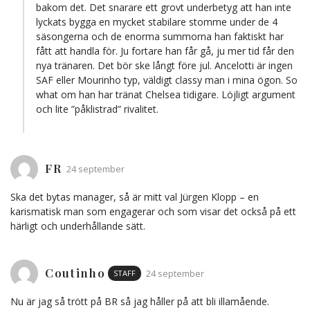
bakom det. Det snarare ett grovt underbetyg att han inte
lyckats bygga en mycket stabilare stomme under de 4
säsongerna och de enorma summorna han faktiskt har
fått att handla för. Ju fortare han får gå, ju mer tid får den
nya tränaren. Det bör ske långt före jul. Ancelotti är ingen
SAF eller Mourinho typ, väldigt classy man i mina ögon. So
what om han har tränat Chelsea tidigare. Löjligt argument
och lite ”påklistrad” rivalitet.
FR
24 september
Ska det bytas manager, så är mitt val Jürgen Klopp – en
karismatisk man som engagerar och som visar det också på ett
härligt och underhållande sätt.
Coutinho
STAFF
24 september
Nu är jag så trött på BR så jag håller på att bli illamående.