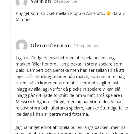
Salmon
24 september
Hugget som stucket mellan Klopp o Ancelotti..
Bara vi
får nån!
GlennGlennon
24 september
Jag tror Rodgers envishet med att spela bollen längs
marken fäller honom. Han plockar in stora spelare som
Balo, Lambert och Benteke men han ser sällan till så att
laget slår ett inlägg..(under nån match, kommer inte ihåg
vilken, så sa kommentatorn att Liverpool slagit minst
inlägg av alla lag) Varför då plocka in spelare vi kan slå
inlägg på?!?!?! Hade förstått de om vi haft små spelare i
Messi och Agüeros längd, men nu har vi inte det. Vi har
relativt stora och luftstarka spelare, kanske Sturridge faller
lite där då han är bättre med fötterna.
Jag har inget emot att spela bollen längs backen, men när
man ser att man inte kommer nån vart med det så känner