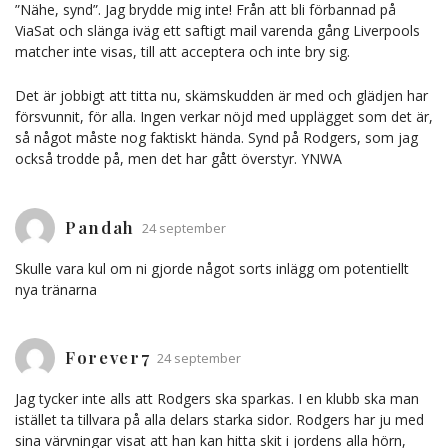
”Nähe, synd”. Jag brydde mig inte! Från att bli förbannad på
ViaSat och slänga iväg ett saftigt mail varenda gång Liverpools
matcher inte visas, till att acceptera och inte bry sig.
Det är jobbigt att titta nu, skämskudden är med och glädjen har
försvunnit, för alla. Ingen verkar nöjd med upplägget som det är,
så något måste nog faktiskt hända. Synd på Rodgers, som jag
också trodde på, men det har gått överstyr. YNWA
Pandah
24 september
Skulle vara kul om ni gjorde något sorts inlägg om potentiellt
nya tränarna
Forever7
24 september
Jag tycker inte alls att Rodgers ska sparkas. I en klubb ska man
istället ta tillvara på alla delars starka sidor. Rodgers har ju med
sina värvningar visat att han kan hitta skit i jordens alla hörn,