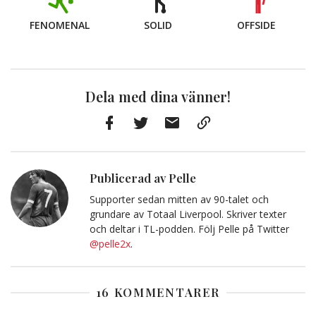
FENOMENAL
SOLID
OFFSIDE
Dela med dina vänner!
Facebook
Twitter
E-
Kopiera
post
till
Urklipp
Publicerad av Pelle
Supporter sedan mitten av 90-talet och
grundare av Totaal Liverpool. Skriver texter
och deltar i TL-podden. Följ Pelle på Twitter
@pelle2x
.
16 KOMMENTARER