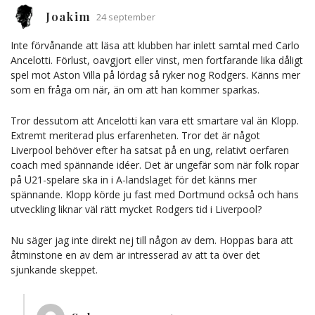
Joakim
24 september
Inte förvånande att läsa att klubben har inlett samtal med Carlo
Ancelotti. Förlust, oavgjort eller vinst, men fortfarande lika dåligt
spel mot Aston Villa på lördag så ryker nog Rodgers. Känns mer
som en fråga om när, än om att han kommer sparkas.
Tror dessutom att Ancelotti kan vara ett smartare val än Klopp.
Extremt meriterad plus erfarenheten. Tror det är något
Liverpool behöver efter ha satsat på en ung, relativt oerfaren
coach med spännande idéer. Det är ungefär som när folk ropar
på U21-spelare ska in i A-landslaget för det känns mer
spännande. Klopp körde ju fast med Dortmund också och hans
utveckling liknar väl rätt mycket Rodgers tid i Liverpool?
Nu säger jag inte direkt nej till någon av dem. Hoppas bara att
åtminstone en av dem är intresserad av att ta över det
sjunkande skeppet.