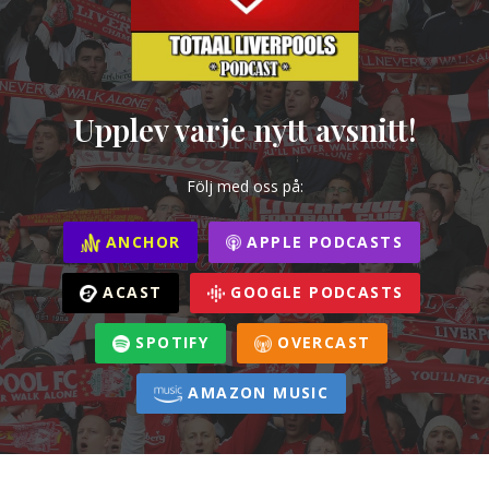
Upplev varje nytt avsnitt!
Följ med oss på:
ANCHOR
APPLE PODCASTS
ACAST
GOOGLE PODCASTS
SPOTIFY
OVERCAST
AMAZON MUSIC