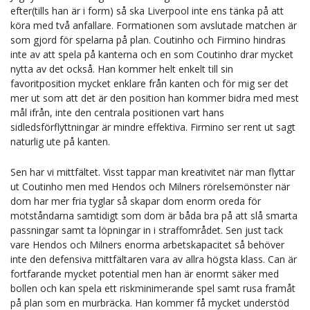
efter(tills han är i form) så ska Liverpool inte ens tänka på att
köra med två anfallare. Formationen som avslutade matchen är
som gjord för spelarna på plan. Coutinho och Firmino hindras
inte av att spela på kanterna och en som Coutinho drar mycket
nytta av det också. Han kommer helt enkelt till sin
favoritposition mycket enklare från kanten och för mig ser det
mer ut som att det är den position han kommer bidra med mest
mål ifrån, inte den centrala positionen vart hans
sidledsförflyttningar är mindre effektiva. Firmino ser rent ut sagt
naturlig ute på kanten.
Sen har vi mittfältet. Visst tappar man kreativitet när man flyttar
ut Coutinho men med Hendos och Milners rörelsemönster när
dom har mer fria tyglar så skapar dom enorm oreda för
motståndarna samtidigt som dom är båda bra på att slå smarta
passningar samt ta löpningar in i straffområdet. Sen just tack
vare Hendos och Milners enorma arbetskapacitet så behöver
inte den defensiva mittfältaren vara av allra högsta klass. Can är
fortfarande mycket potential men han är enormt säker med
bollen och kan spela ett riskminimerande spel samt rusa framåt
på plan som en murbräcka. Han kommer få mycket understöd