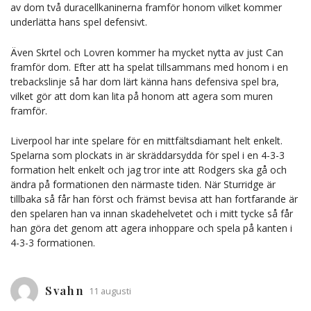
av dom två duracellkaninerna framför honom vilket kommer
underlätta hans spel defensivt.
Även Skrtel och Lovren kommer ha mycket nytta av just Can
framför dom. Efter att ha spelat tillsammans med honom i en
trebackslinje så har dom lärt känna hans defensiva spel bra,
vilket gör att dom kan lita på honom att agera som muren
framför.
Liverpool har inte spelare för en mittfältsdiamant helt enkelt.
Spelarna som plockats in är skräddarsydda för spel i en 4-3-3
formation helt enkelt och jag tror inte att Rodgers ska gå och
ändra på formationen den närmaste tiden. När Sturridge är
tillbaka så får han först och främst bevisa att han fortfarande är
den spelaren han va innan skadehelvetet och i mitt tycke så får
han göra det genom att agera inhoppare och spela på kanten i
4-3-3 formationen.
Svahn
11 augusti