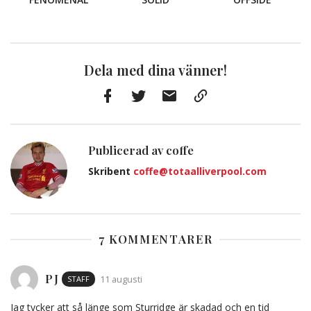
Dela med dina vänner!
Facebook
Twitter
E-
Kopiera
post
till
Urklipp
Publicerad av coffe
Skribent
coffe@totaalliverpool.com
7 KOMMENTARER
PJ
STAFF
11 augusti
Jag tycker att så länge som Sturridge är skadad och en tid