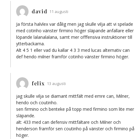
david
11 augusti
Ja första halvlex var dålig men jag skulle vilja att vi spelade
med cotinho vänster firmino höger släpande anfallare eller
löpande lalanalalana, samt mer offfensiva instruktioner till
ytterbackarna.
Alt 4 5 1 eller vad du kallar 4 3 3 med lucas alternativ can
def hendo milner framför cotinho vänster firmino höger.
felix
13 augusti
jag skulle vilja se diamant mittfält med emre can, Milner,
hendo och coutinho.
sen firmino och benteke på topp med firmino som lite mer
släpande.
alt: 433 med can defensiv mittfältare och Milner och
henderson framför sen coutinho på vänster och firmino på
höger.