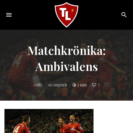
Toggle
navigation
Sveriges
största
Liverpool
Matchkrönika:
online
magazine!
Ambivalens
coffe
10 augusti
3 min
7