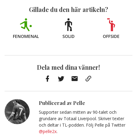
Gillade du den här artikeln?
FENOMENAL
SOLID
OFFSIDE
Dela med dina vänner!
Facebook
Twitter
E-
Kopiera
post
till
Urklipp
Publicerad av Pelle
Supporter sedan mitten av 90-talet och
grundare av Totaal Liverpool. Skriver texter
och deltar i TL-podden. Följ Pelle på Twitter
@pelle2x
.