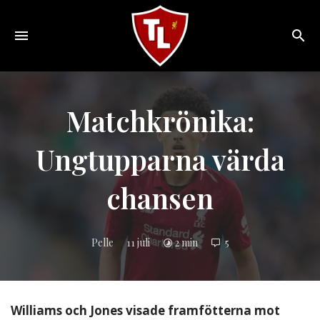
Toggle
navigation
Sveriges
största
Liverpool
Matchkrönika:
online
magazine!
Ungtupparna värda
chansen
Pelle
11 juli
2 min
5
Williams och Jones visade framfötterna mot