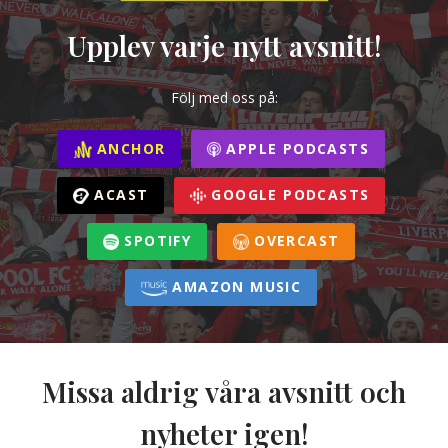
Upplev varje nytt avsnitt!
Följ med oss på:
ANCHOR
APPLE PODCASTS
ACAST
GOOGLE PODCASTS
SPOTIFY
OVERCAST
AMAZON MUSIC
Missa aldrig våra avsnitt och
nyheter igen!