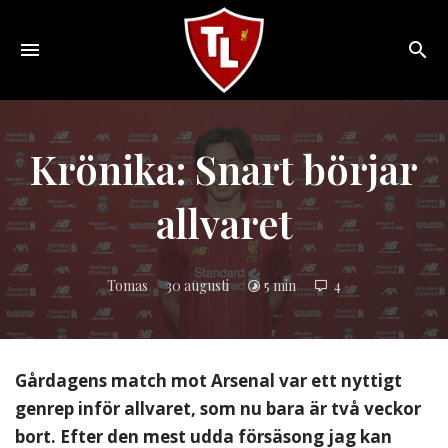
Toggle
navigation
Sveriges
största
Liverpool
Krönika: Snart börjar
online
magazine!
allvaret
Tomas
30 augusti
5 min
4
Gårdagens match mot Arsenal var ett nyttigt
genrep inför allvaret, som nu bara är två veckor
bort. Efter den mest udda försäsong jag kan