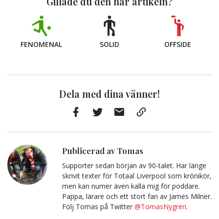
Gillade du den här artikeln?
FENOMENAL
SOLID
OFFSIDE
Dela med dina vänner!
Facebook
Twitter
E-
Kopiera
post
till
Urklipp
Publicerad av Tomas
Supporter sedan början av 90-talet. Har länge
skrivit texter för Totaal Liverpool som krönikör,
men kan numer även kalla mig för poddare.
Pappa, lärare och ett stort fan av James Milner.
Följ Tomas på Twitter
@TomasNygren
.