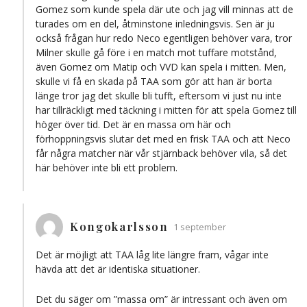
Gomez som kunde spela där ute och jag vill minnas att de
turades om en del, åtminstone inledningsvis. Sen är ju
också frågan hur redo Neco egentligen behöver vara, tror
Milner skulle gå före i en match mot tuffare motstånd,
även Gomez om Matip och VVD kan spela i mitten. Men,
skulle vi få en skada på TAA som gör att han är borta
länge tror jag det skulle bli tufft, eftersom vi just nu inte
har tillräckligt med täckning i mitten för att spela Gomez till
höger över tid. Det är en massa om här och
förhoppningsvis slutar det med en frisk TAA och att Neco
får några matcher när vår stjärnback behöver vila, så det
här behöver inte bli ett problem.
Kongokarlsson
1 september
Det är möjligt att TAA låg lite längre fram, vågar inte
hävda att det är identiska situationer.
Det du säger om ”massa om” är intressant och även om