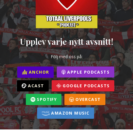
Upplev varje nytt avsnitt!
Följ med oss på:
ANCHOR
APPLE PODCASTS
ACAST
GOOGLE PODCASTS
SPOTIFY
OVERCAST
AMAZON MUSIC