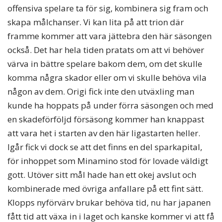
offensiva spelare ta för sig, kombinera sig fram och
skapa målchanser. Vi kan lita på att trion där
framme kommer att vara jättebra den här säsongen
också. Det har hela tiden pratats om att vi behöver
värva in bättre spelare bakom dem, om det skulle
komma några skador eller om vi skulle behöva vila
någon av dem. Origi fick inte den utväxling man
kunde ha hoppats på under förra säsongen och med
en skadeförföljd försäsong kommer han knappast
att vara het i starten av den här ligastarten heller.
Igår fick vi dock se att det finns en del sparkapital,
för inhoppet som Minamino stod för lovade väldigt
gott. Utöver sitt mål hade han ett okej avslut och
kombinerade med övriga anfallare på ett fint sätt.
Klopps nyförvärv brukar behöva tid, nu har japanen
fått tid att växa in i laget och kanske kommer vi att få