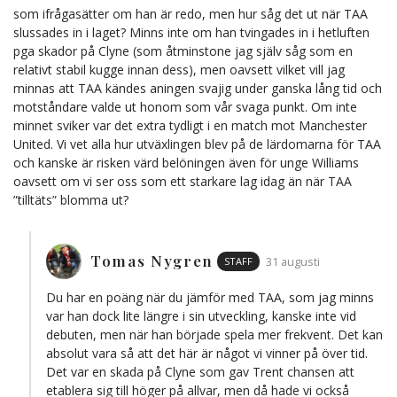
som ifrågasätter om han är redo, men hur såg det ut när TAA
slussades in i laget? Minns inte om han tvingades in i hetluften
pga skador på Clyne (som åtminstone jag själv såg som en
relativt stabil kugge innan dess), men oavsett vilket vill jag
minnas att TAA kändes aningen svajig under ganska lång tid och
motståndare valde ut honom som vår svaga punkt. Om inte
minnet sviker var det extra tydligt i en match mot Manchester
United. Vi vet alla hur utväxlingen blev på de lärdomarna för TAA
och kanske är risken värd belöningen även för unge Williams
oavsett om vi ser oss som ett starkare lag idag än när TAA
”tilltäts” blomma ut?
Tomas Nygren
STAFF
31 augusti
Du har en poäng när du jämför med TAA, som jag minns
var han dock lite längre i sin utveckling, kanske inte vid
debuten, men när han började spela mer frekvent. Det kan
absolut vara så att det här är något vi vinner på över tid.
Det var en skada på Clyne som gav Trent chansen att
etablera sig till höger på allvar, men då hade vi också