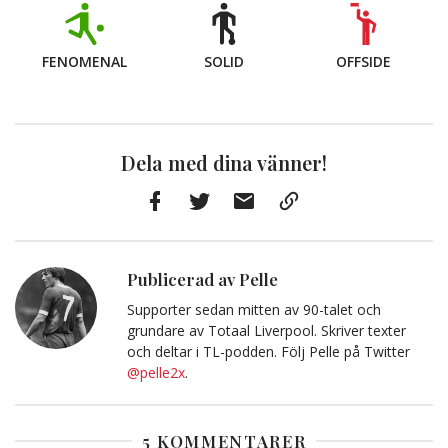
FENOMENAL
SOLID
OFFSIDE
Dela med dina vänner!
Facebook
Twitter
E-
Kopiera
post
till
Urklipp
Publicerad av Pelle
Supporter sedan mitten av 90-talet och
grundare av Totaal Liverpool. Skriver texter
och deltar i TL-podden. Följ Pelle på Twitter
@pelle2x
.
5 KOMMENTARER