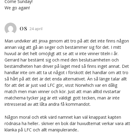
Come Sunday!
We go again!
OS
24 april
Man undviker att jinxa genom att tro på att det inte finns någon
annan väg att gå än seger och bestämmer sig för det. I mitt
huvud är det helt omöjligt att se att vi inte vinner titeln i år.
Gerrard har bestämt sig och med den beslutsamheten och
bestämdheten han driver på laget med så finns inget annat. Det
handlar inte om att ta ut något i förskott det handlar om att tro
så hårt på att det är det enda alternativet. Än så länge talar allt
för att det är just vad LFC gör, visst Norwhich var en dålig
match men man vinner och kör. Just att man alltid rivstartar
matcherna tycker jag är ett väldigt gott tecken, man är inte
intresserad av att låta andra få kommandot.
Någon moral och etik värd namnet kan väl knappast kapten
rödnäsa ha heller.. skriver en bok där huvudtemat verkar vara att
klanka på LFC och allt manipulerande..