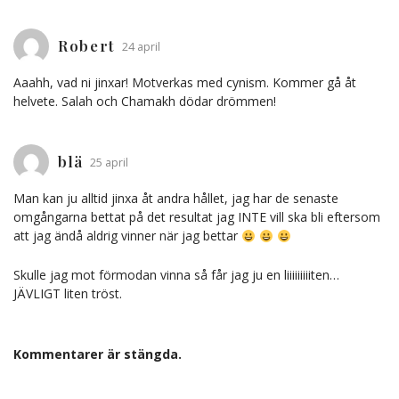
Robert
24 april
Aaahh, vad ni jinxar! Motverkas med cynism. Kommer gå åt
helvete. Salah och Chamakh dödar drömmen!
blä
25 april
Man kan ju alltid jinxa åt andra hållet, jag har de senaste
omgångarna bettat på det resultat jag INTE vill ska bli eftersom
att jag ändå aldrig vinner när jag bettar
Skulle jag mot förmodan vinna så får jag ju en liiiiiiiiiten…
JÄVLIGT liten tröst.
Kommentarer är stängda.