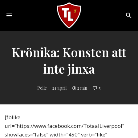
Toggle
navigation
Sveriges
största
Liverpool
Krönika: Konsten att
online
magazine!
inte jinxa
Pelle
24 april
2 min
5
[fblike
url=”https://www.facebook.com/TotaalLiverpool”
showfaces=”false” width=”450″ verb=”like”