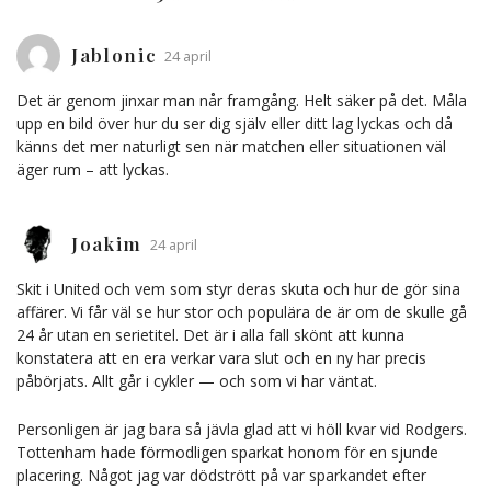
Jablonic
24 april
Det är genom jinxar man når framgång. Helt säker på det. Måla
upp en bild över hur du ser dig själv eller ditt lag lyckas och då
känns det mer naturligt sen när matchen eller situationen väl
äger rum – att lyckas.
Joakim
24 april
Skit i United och vem som styr deras skuta och hur de gör sina
affärer. Vi får väl se hur stor och populära de är om de skulle gå
24 år utan en serietitel. Det är i alla fall skönt att kunna
konstatera att en era verkar vara slut och en ny har precis
påbörjats. Allt går i cykler — och som vi har väntat.
Personligen är jag bara så jävla glad att vi höll kvar vid Rodgers.
Tottenham hade förmodligen sparkat honom för en sjunde
placering. Något jag var dödstrött på var sparkandet efter