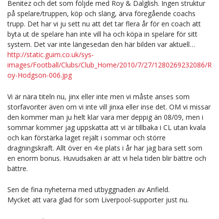
Benitez och det som följde med Roy & Dalglish. Ingen struktur
på spelare/truppen, köp och släng, ärva föregående coachs
trupp. Det har vi ju sett nu att det tar flera år för en coach att
byta ut de spelare han inte vill ha och köpa in spelare för sitt
system. Det var inte längesedan den här bilden var aktuell…
http://static.guim.co.uk/sys-
images/Football/Clubs/Club_Home/2010/7/27/1280269232086/R
oy-Hodgson-006.jpg
Vi är nära titeln nu, jinx eller inte men vi måste anses som
storfavoriter även om vi inte vill jinxa eller inse det. OM vi missar
den kommer man ju helt klar vara mer deppig än 08/09, men i
sommar kommer jag uppskatta att vi är tillbaka i CL utan kvala
och kan förstärka laget rejält i sommar och större
dragningskraft. Allt över en 4:e plats i år har jag bara sett som
en enorm bonus. Huvudsaken är att vi hela tiden blir bättre och
bättre.
Sen de fina nyheterna med utbyggnaden av Anfield.
Mycket att vara glad för som Liverpool-supporter just nu.