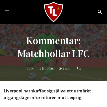
Toggle
navigation
Sveriges
största
Liverpool
Kommentar:
online
magazine!
Matchbollar LFC
Pelle
17 februari
2 min
2
Liverpool har skaffat sig själva ett utmärkt
utgångsläge inför returen mot Leipzig.