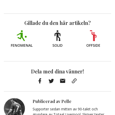
Gillade du den här artikeln?
FENOMENAL
SOLID
OFFSIDE
Dela med dina vänner!
Facebook
Twitter
E-
Kopiera
post
till
Urklipp
Publicerad av Pelle
Supporter sedan mitten av 90-talet och
grundare av Totaal Liverpool. Skriver texter