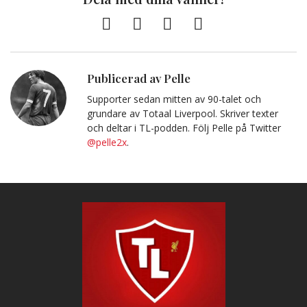
Facebook
Twitter
E-
Kopiera
post
till
Urklipp
Publicerad av Pelle
Supporter sedan mitten av 90-talet och
grundare av Totaal Liverpool. Skriver texter
och deltar i TL-podden. Följ Pelle på Twitter
@pelle2x
.