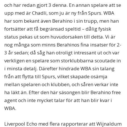
och har redan gjort 3 denna. En annan spelare att se
upp med är Chadli, som ju är ny från Spurs. WBA
har som bekant även Berahino i sin trupp, men han
fortsätter att få begränsad speltid – dålig fysisk
status pekas ut som huvudorsaken till detta. Vi är
nog många som minns Berahinos fina insatser för 2-
3 år sedan; då såg han otroligt intressant ut och var
verkligen en spelare som storklubbarna scoutade in
i minsta detalj. Därefter hindrade WBA sin talang
från att flytta till Spurs, vilket skapade osämja
mellan spelaren och klubben, och såren verkar inte
ha läkt än. Efter den här säsongen blir Berahino free
agent och inte mycket talar för att han blir kvar i
WBA.
Liverpool Echo med flera rapporterar att Wijnaldum