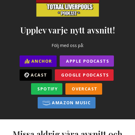
Upplev varje nytt avsnitt!
Följ med oss på:
ANCHOR
APPLE PODCASTS
ACAST
GOOGLE PODCASTS
SPOTIFY
OVERCAST
AMAZON MUSIC
Missa aldrig våra avsnitt och