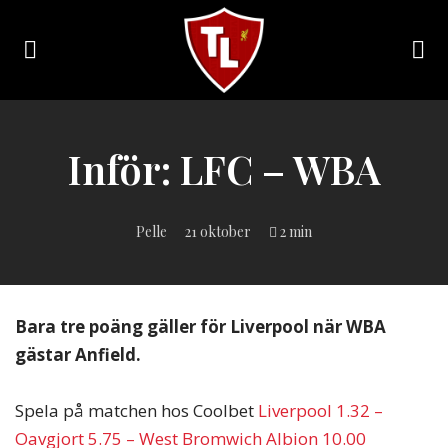
Toggle
navigation
Sveriges
största
Liverpool
Inför: LFC – WBA
online
magazine!
Pelle
21 oktober
2 min
Bara tre poäng gäller för Liverpool när WBA
gästar Anfield.
Spela på matchen hos Coolbet
Liverpool 1.32 –
Oavgjort 5.75 – West Bromwich Albion 10.00