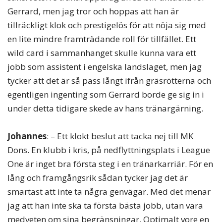
Gerrard, men jag tror och hoppas att han är
tillräckligt klok och prestigelös för att nöja sig med
en lite mindre framträdande roll för tillfället. Ett
wild card i sammanhanget skulle kunna vara ett
jobb som assistent i engelska landslaget, men jag
tycker att det är så pass långt ifrån gräsrötterna och
egentligen ingenting som Gerrard borde ge sig in i
under detta tidigare skede av hans tränargärning.
Johannes
: – Ett klokt beslut att tacka nej till MK
Dons. En klubb i kris, på nedflyttningsplats i League
One är inget bra första steg i en tränarkarriär. För en
lång och framgångsrik sådan tycker jag det är
smartast att inte ta några genvägar. Med det menar
jag att han inte ska ta första bästa jobb, utan vara
medveten om sina begränsningar. Optimalt vore en