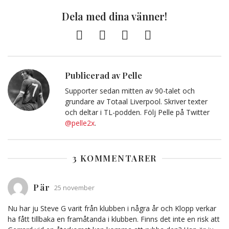
Dela med dina vänner!
Facebook
Twitter
E-
Kopiera
post
till
Urklipp
Publicerad av Pelle
Supporter sedan mitten av 90-talet och
grundare av Totaal Liverpool. Skriver texter
och deltar i TL-podden. Följ Pelle på Twitter
@pelle2x
.
3 KOMMENTARER
Pär
25 november
Nu har ju Steve G varit från klubben i några år och Klopp verkar
ha fått tillbaka en framåtanda i klubben. Finns det inte en risk att