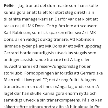
Pelle
: – Jag tror att det dummaste som han skulle
kunna göra är att ta ett för stort steg direkt i sin
tilltänkta managerkarriär. Därför var det klokt att
tacka nej till MK Dons. Och glöm inte att scousern
Karl Robinson, som fick sparken efter sex år i MK
Dons, är en väldigt duktig tränare. Att Robinson
lämnade tyder på att MK Dons är ett svårt uppdrag.
Gerrard borde naturligtvis utvecklas stegvis som
antingen assisterande tränare i ett A-lag eller
huvudtränare i ett reserv-/ungdomslag hos en
storklubb. Förhoppningen är förstås att Gerrard ska
få en roll i Liverpool FC; det är nog fullt i A-lagets
tränarteam men det finns många lag under som A-
laget där han skulle kunna göra enorm nytta och
samtidigt utveckla sin tränarkompetens. På sikt kan
säkert större tränaruppdrag än så blir aktuella för