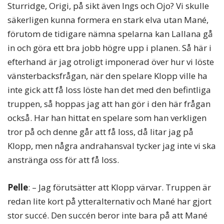
Sturridge, Origi, på sikt även Ings och Ojo? Vi skulle
säkerligen kunna formera en stark elva utan Mané,
förutom de tidigare nämna spelarna kan Lallana gå
in och göra ett bra jobb högre upp i planen. Så här i
efterhand är jag otroligt imponerad över hur vi löste
vänsterbacksfrågan, när den spelare Klopp ville ha
inte gick att få loss löste han det med den befintliga
truppen, så hoppas jag att han gör i den här frågan
också. Har han hittat en spelare som han verkligen
tror på och denne går att få loss, då litar jag på
Klopp, men några andrahansval tycker jag inte vi ska
anstränga oss för att få loss.
Pelle
: – Jag förutsätter att Klopp värvar. Truppen är
redan lite kort på ytteralternativ och Mané har gjort
stor succé. Den succén beror inte bara på att Mané