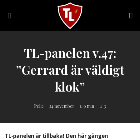
Toggle
navigation
Sveriges
största
Liverpool
TL-panelen v.47:
online
magazine!
”Gerrard är väldigt
klok”
Pelle
24 november
9 min
3
TL-panelen är tillbaka! Den här gången