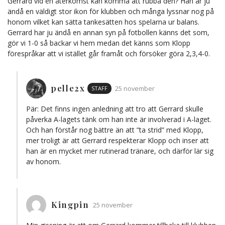
Gerrard vid en återkomst kan komma att rubba den? Han är ju
ändå en väldigt stor ikon för klubben och många lyssnar nog på
honom vilket kan sätta tankesätten hos spelarna ur balans.
Gerrard har ju ändå en annan syn på fotbollen känns det som,
gör vi 1-0 så backar vi hem medan det känns som Klopp
förespråkar att vi istället går framåt och försöker göra 2,3,4-0.
pelle2x
STAFF
25 november
Pär: Det finns ingen anledning att tro att Gerrard skulle
påverka A-lagets tänk om han inte är involverad i A-laget.
Och han förstår nog bättre än att ”ta strid” med Klopp,
mer troligt är att Gerrard respekterar Klopp och inser att
han är en mycket mer rutinerad tränare, och därför lär sig
av honom.
Kingpin
25 november