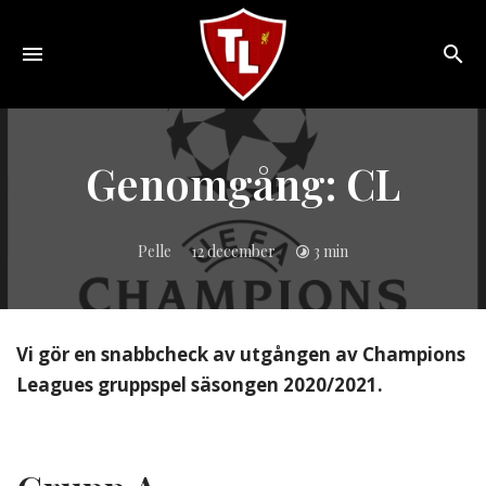
Toggle
navigation
Sveriges
största
Liverpool
Genomgång: CL
online
magazine!
Pelle
12 december
3 min
Vi gör en snabbcheck av utgången av Champions
Leagues gruppspel säsongen 2020/2021.