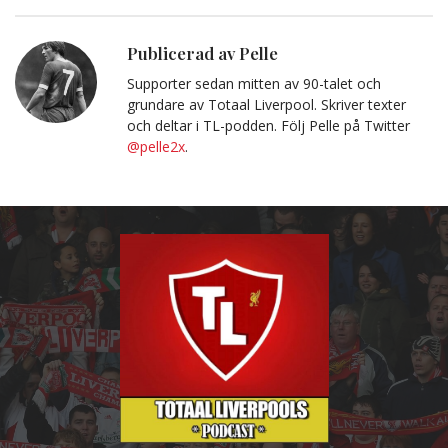
Facebook
Twitter
E-
Kopiera
post
till
Urklipp
Publicerad av Pelle
Supporter sedan mitten av 90-talet och
grundare av Totaal Liverpool. Skriver texter
och deltar i TL-podden. Följ Pelle på Twitter
@pelle2x
.