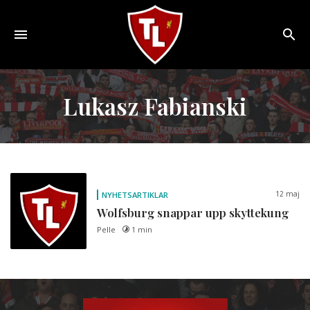
Toggle
navigation
Sveriges
största
Lukasz Fabianski
Liverpool
online
magazine!
12 maj
NYHETSARTIKLAR
Wolfsburg snappar upp skyttekung
Pelle
1 min