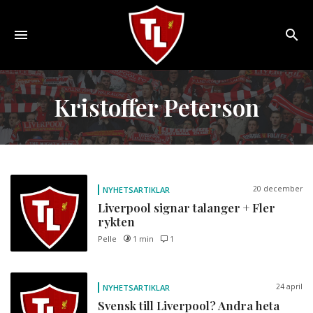
Toggle
navigation
Sveriges
största
Kristoffer Peterson
Liverpool
online
magazine!
20 december
NYHETSARTIKLAR
Liverpool signar talanger + Fler
rykten
Pelle
1 min
1
24 april
NYHETSARTIKLAR
Svensk till Liverpool? Andra heta