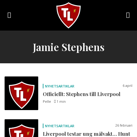
Toggle
navigation
Sveriges
största
Jamie Stephens
Liverpool
online
magazine!
6 april
NYHETSARTIKLAR
Officiellt: Stephens till Liverpool
Pelle
1 min
26 februari
NYHETSARTIKLAR
Liverpool testar ung målvakt… Hunt