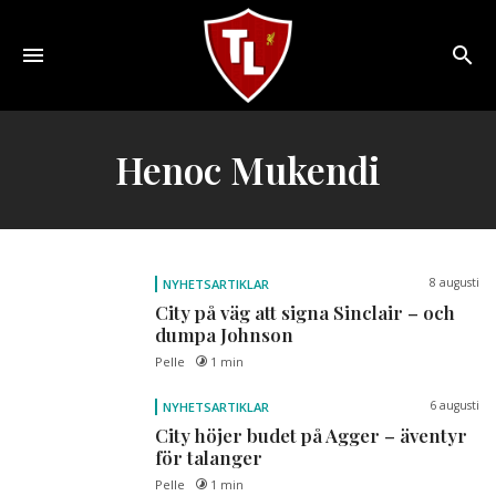
Toggle
navigation
Sveriges
största
Henoc Mukendi
Liverpool
online
magazine!
8 augusti
NYHETSARTIKLAR
City på väg att signa Sinclair – och
dumpa Johnson
Pelle
1 min
6 augusti
NYHETSARTIKLAR
City höjer budet på Agger – äventyr
för talanger
Pelle
1 min