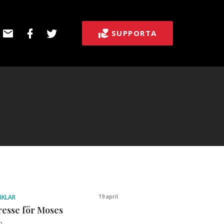
E-
Facebook
Twitter
SUPPORTA
post
19 april
IKLAR
resse för Moses
n