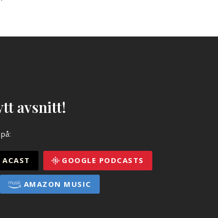
tt avsnitt!
 på:
ACAST
GOOGLE PODCASTS
AMAZON MUSIC