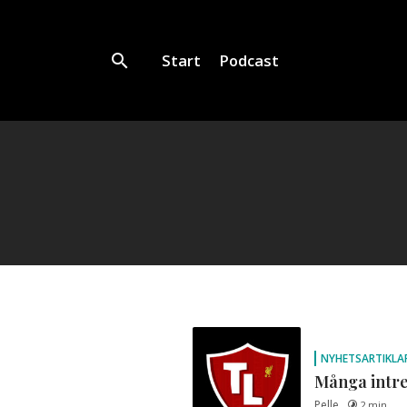
Start
Podcast
NYHETSARTIKLA
Många intre
Pelle
2 min