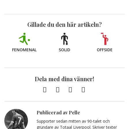
Gillade du den här artikeln?
FENOMENAL
SOLID
OFFSIDE
Dela med dina vänner!
Facebook
Twitter
E-
Kopiera
post
till
Urklipp
Publicerad av Pelle
Supporter sedan mitten av 90-talet och
grundare av Totaal Liverpool. Skriver texter