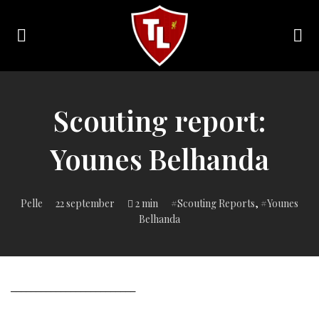
Toggle
navigation
Sveriges
största
Liverpool
Scouting report:
online
magazine!
Younes Belhanda
Inlagd
Pelle
22 september
2 min
Scouting Reports
,
Younes
i:
Belhanda
_________________________