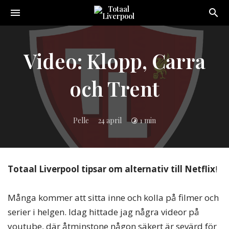
Toggle
navigation
Sveriges
största
Liverpool
Video: Klopp, Carra
online
magazine!
och Trent
Pelle
24 april
1 min
Totaal Liverpool tipsar om alternativ till Netflix
!
Många kommer att sitta inne och kolla på filmer och
serier i helgen. Idag hittade jag några videor på
youtube, där åtminstone någon säkert är sevärd för