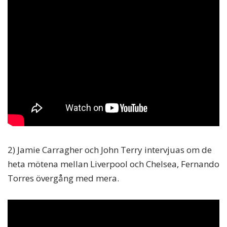
2) Jamie Carragher och John Terry intervjuas om de
heta mötena mellan Liverpool och Chelsea, Fernando
Torres övergång med mera.