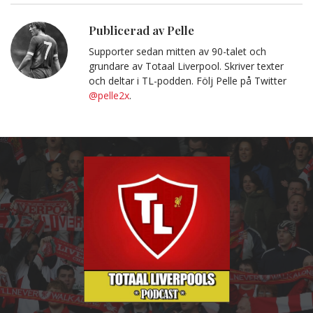
post
till
Urklipp
Publicerad av Pelle
Supporter sedan mitten av 90-talet och
grundare av Totaal Liverpool. Skriver texter
och deltar i TL-podden. Följ Pelle på Twitter
@pelle2x
.