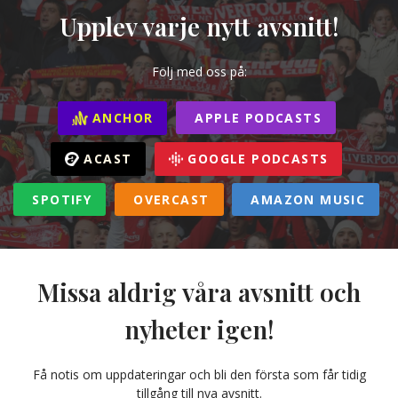
Upplev varje nytt avsnitt!
Följ med oss på:
ANCHOR
APPLE PODCASTS
ACAST
GOOGLE PODCASTS
SPOTIFY
OVERCAST
AMAZON MUSIC
Missa aldrig våra avsnitt och
nyheter igen!
Få notis om uppdateringar och bli den första som får tidig
tillgång till nya avsnitt.