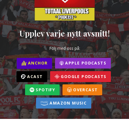
Upplev varje nytt avsnitt!
Följ med oss på:
ANCHOR
APPLE PODCASTS
ACAST
GOOGLE PODCASTS
SPOTIFY
OVERCAST
AMAZON MUSIC