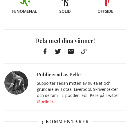
FENOMENAL
SOLID
OFFSIDE
Dela med dina vänner!
Facebook
Twitter
E-
Kopiera
post
till
Urklipp
Publicerad av Pelle
Supporter sedan mitten av 90-talet och
grundare av Totaal Liverpool. Skriver texter
och deltar i TL-podden. Följ Pelle på Twitter
@pelle2x
.
3 KOMMENTARER