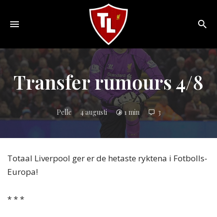
Toggle
navigation
Sveriges
största
Liverpool
Transfer rumours 4/8
online
magazine!
Pelle
4 augusti
1 min
3
Totaal Liverpool ger er de hetaste ryktena i Fotbolls-
Europa!
* * *