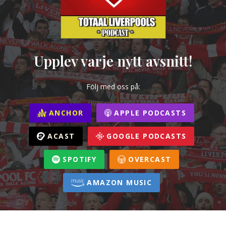
Upplev varje nytt avsnitt!
Följ med oss på:
ANCHOR
APPLE PODCASTS
ACAST
GOOGLE PODCASTS
SPOTIFY
OVERCAST
AMAZON MUSIC