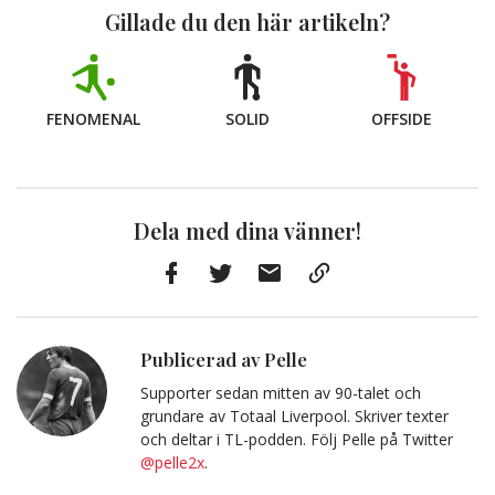
Gillade du den här artikeln?
FENOMENAL
SOLID
OFFSIDE
Dela med dina vänner!
Facebook
Twitter
E-
Kopiera
post
till
Urklipp
Publicerad av Pelle
Supporter sedan mitten av 90-talet och
grundare av Totaal Liverpool. Skriver texter
och deltar i TL-podden. Följ Pelle på Twitter
@pelle2x
.