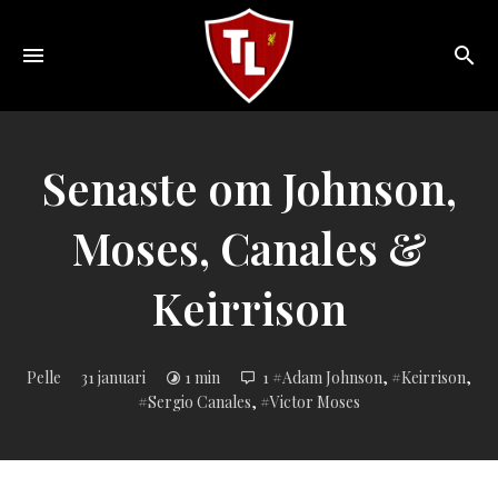
Toggle
navigation
Sveriges
största
Liverpool
Senaste om Johnson,
online
magazine!
Moses, Canales &
Keirrison
Inlagd
Pelle
31 januari
1 min
1
Adam Johnson
,
Keirrison
,
i:
Sergio Canales
,
Victor Moses