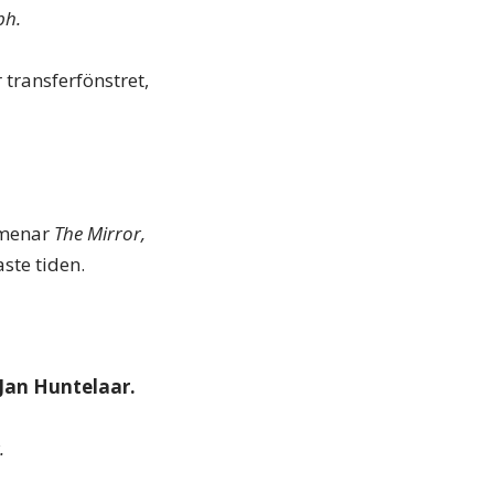
ph.
transferfönstret,
menar
The Mirror,
ste tiden.
Jan Huntelaar.
.