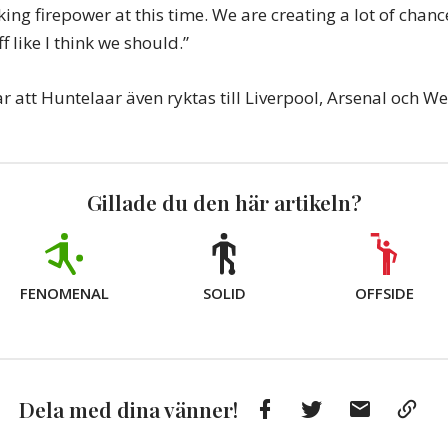
cking firepower at this time. We are creating a lot of chan
f like I think we should.”
 att Huntelaar även ryktas till Liverpool, Arsenal och W
Gillade du den här artikeln?
FENOMENAL
SOLID
OFFSIDE
Facebook
Twitter
E-
Kop
Dela med dina vänner!
post
till
Urkl