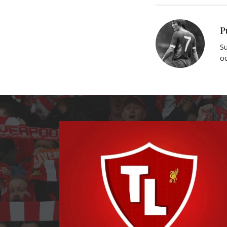
P
Su
oc