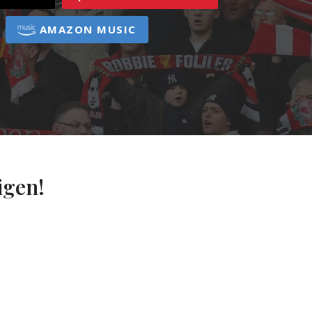
AMAZON MUSIC
igen!
g