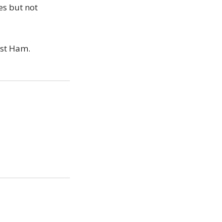
ces but not
est Ham.
iera
ipp