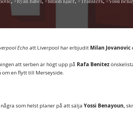
i:
novic
,
Ryan Babel
,
Simon Kjaer
,
Transfers
,
Yossi Ben
iverpool Echo
att Liverpool har erbjudit
Milan Jovanovic
ningen att serben är högt upp på
Rafa Benitez
önskelista
 om en flytt till Merseyside.
 några som helst planer på att sälja
Yossi Benayoun,
skr