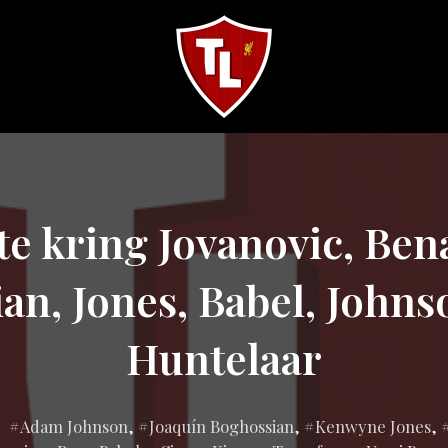
Sveriges
största
Liverpool
online
magazine!
te kring Jovanovic, Ben
an, Jones, Babel, Johnso
Huntelaar
Inlagd
Adam Johnson
,
Joaquín Boghossian
,
Kenwyne Jones
,