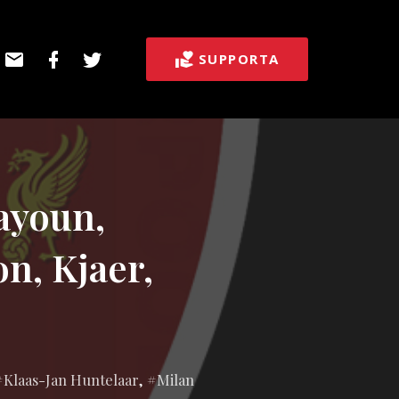
E-
Facebook
Twitter
SUPPORTA
post
ayoun,
n, Kjaer,
Klaas-Jan Huntelaar
,
Milan