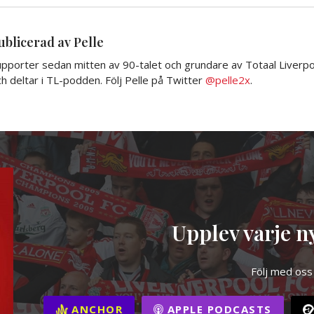
ublicerad av Pelle
pporter sedan mitten av 90-talet och grundare av Totaal Liverpoo
h deltar i TL-podden. Följ Pelle på Twitter
@pelle2x
.
Upplev varje ny
Följ med oss
ANCHOR
APPLE PODCASTS