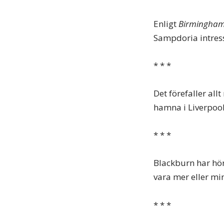
Enligt
Birmingham
Sampdoria intres
* * *
Det förefaller all
hamna i Liverpoo
* * *
Blackburn har hö
vara mer eller mi
* * *