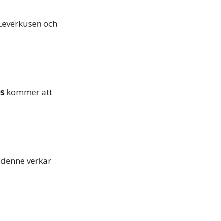
 Leverkusen och
es
kommer att
 denne verkar