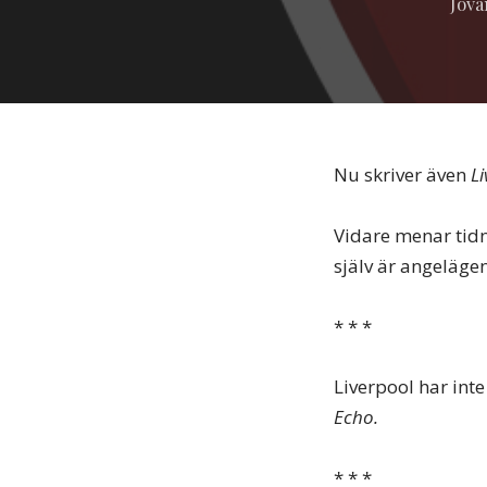
Jova
Nu skriver även
L
Vidare menar tid
själv är angelägen
* * *
Liverpool har inte
Echo.
* * *