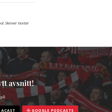
l. Skriver texter
tt avsnitt!
 på:
ACAST
GOOGLE PODCASTS