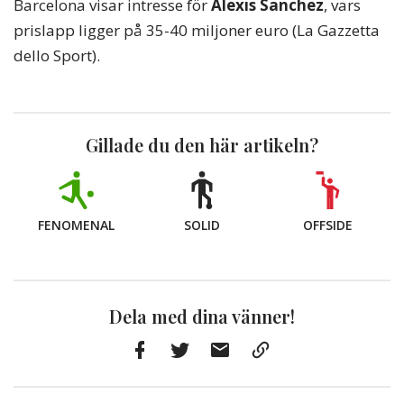
Barcelona visar intresse för
Alexis Sanchez
, vars
prislapp ligger på 35-40 miljoner euro (La Gazzetta
dello Sport).
Gillade du den här artikeln?
FENOMENAL
SOLID
OFFSIDE
Dela med dina vänner!
Facebook
Twitter
E-
Kopiera
post
till