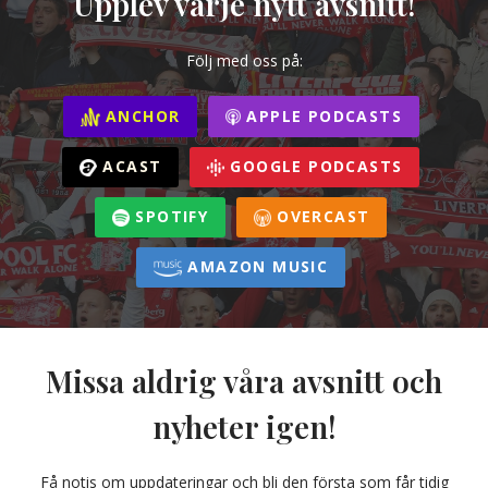
Upplev varje nytt avsnitt!
Följ med oss på:
ANCHOR
APPLE PODCASTS
ACAST
GOOGLE PODCASTS
SPOTIFY
OVERCAST
AMAZON MUSIC
Missa aldrig våra avsnitt och
nyheter igen!
Få notis om uppdateringar och bli den första som får tidig