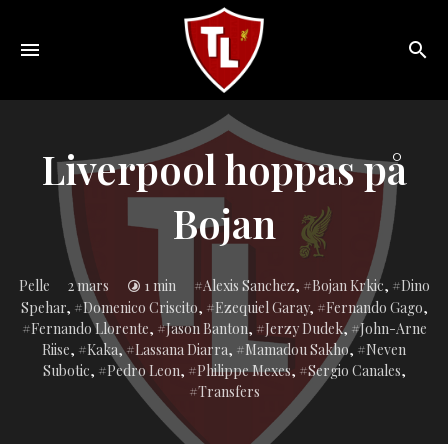
Toggle
navigation
Sveriges
största
Liverpool
Liverpool hoppas på
online
magazine!
Bojan
Inlagd
Pelle
2 mars
1 min
Alexis Sanchez
,
Bojan Krkic
,
Dino
i:
Spehar
,
Domenico Criscito
,
Ezequiel Garay
,
Fernando Gago
,
Fernando Llorente
,
Jason Banton
,
Jerzy Dudek
,
John-Arne
Riise
,
Kaka
,
Lassana Diarra
,
Mamadou Sakho
,
Neven
Subotic
,
Pedro Leon
,
Philippe Mexes
,
Sergio Canales
,
Transfers