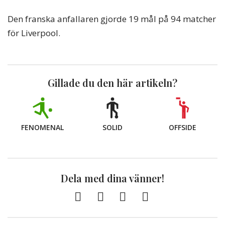
Den franska anfallaren gjorde 19 mål på 94 matcher
för Liverpool.
Gillade du den här artikeln?
FENOMENAL
SOLID
OFFSIDE
Dela med dina vänner!
Facebook
Twitter
E-
Kopiera
post
till
Urklipp