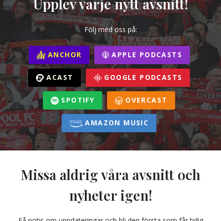
Upplev varje nytt avsnitt!
Följ med oss på:
ANCHOR
APPLE PODCASTS
ACAST
GOOGLE PODCASTS
SPOTIFY
OVERCAST
AMAZON MUSIC
Missa aldrig våra avsnitt och
nyheter igen!
Få notis om uppdateringar och bli den första som får tidig