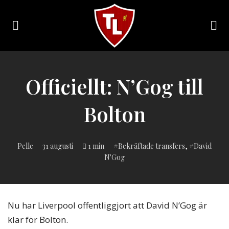
Toggle
navigation
Sveriges
största
Liverpool
Officiellt: N’Gog till
online
magazine!
Bolton
Inlagd
Pelle
31 augusti
1 min
Bekräftade transfers
,
David
i:
N'Gog
Nu har Liverpool offentliggjort att David N’Gog är
klar för Bolton.