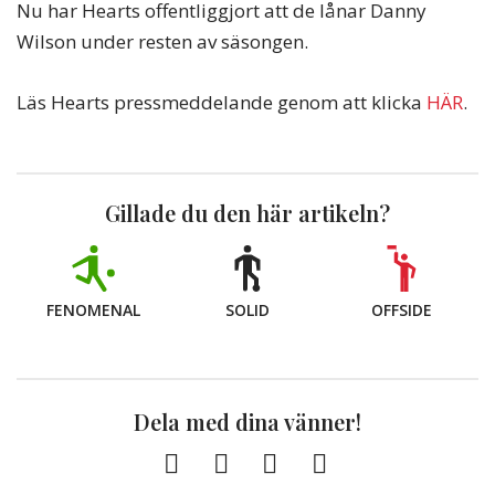
Nu har Hearts offentliggjort att de lånar Danny
Wilson under resten av säsongen.
Läs Hearts pressmeddelande genom att klicka
HÄR
.
Gillade du den här artikeln?
FENOMENAL
SOLID
OFFSIDE
Dela med dina vänner!
Facebook
Twitter
E-
Kopiera
post
till