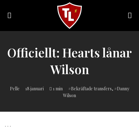
Toggle
navigation
Sveriges
största
Liverpool
Officiellt: Hearts lånar
online
magazine!
Wilson
Inlagd
Pelle
18 januari
1 min
Bekräftade transfers
,
Danny
i:
Wilson
. . .