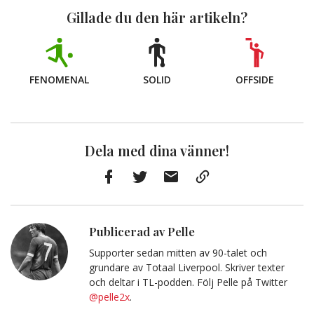
Gillade du den här artikeln?
FENOMENAL
SOLID
OFFSIDE
Dela med dina vänner!
Facebook
Twitter
E-
Kopiera
post
till
Urklipp
Publicerad av Pelle
Supporter sedan mitten av 90-talet och
grundare av Totaal Liverpool. Skriver texter
och deltar i TL-podden. Följ Pelle på Twitter
@pelle2x
.