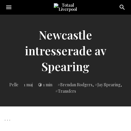
Toggle
navigation
Sveriges
största
Liverpool
Newcastle
online
magazine!
intresserade av
Spearing
Inlagd
Pelle
1 maj
1 min
Brendan Rodgers
,
Jay Spearing
,
i:
Transfers
. . .