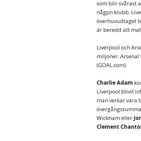
som blir svårast 
någpn klubb. Live
överhuvudtaget bl
är beredd att mat
Liverpool och Arse
miljoner. Arsenal
(GOAL.com).
Charlie Adam
ko
Liverpool blivit 
man verkar vara 
övergångssumma
Wickham eller
Jo
Clement Chant