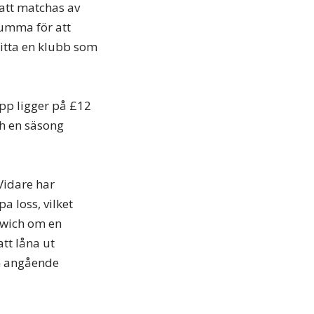
 att matchas av
summa för att
hitta en klubb som
app ligger på £12
ch en säsong
idare har
a loss, vilket
swich om en
tt låna ut
SG angående