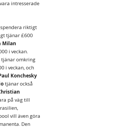
vara intresserade
spendera riktigt
gt tjänar £600
h
Milan
000 i veckan.
 tjänar omkring
0 i veckan, och
 Paul Konchesky
io
tjänar också
Christian
a på väg till
rasilien,
ool vill även göra
rmanenta. Den