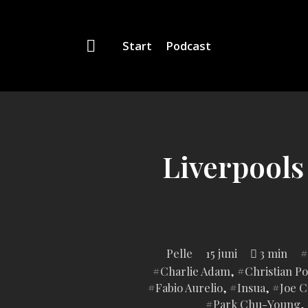
Start
Podcast
Liverpools
I
Pelle
15 juni
3 min
i:
Charlie Adam
,
Christian P
Fabio Aurelio
,
Insua
,
Joe C
Park Chu-Young
,