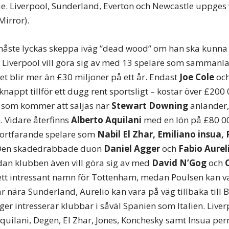
. Liverpool, Sunderland, Everton och Newcastle uppges 
Mirror).
åste lyckas skeppa iväg ”dead wood” om han ska kunna 
Liverpool vill göra sig av med 13 spelare som sammanla
ket blir mer än £30 miljoner på ett år. Endast
Joe Cole
oc
nappt tillför ett dugg rent sportsligt – kostar över £200 
som kommer att säljas när
Stewart Downing
anländer,
. Vidare återfinns
Alberto Aquilani
med en lön på £80 00
fortfarande spelare som
Nabil El Zhar, Emiliano insua,
en skadedrabbade duon
Daniel Agger
och
Fabio Aurel
an klubben även vill göra sig av med
David N’Gog
och
ett intressant namn för Tottenham, medan Poulsen kan var
 nära Sunderland, Aurelio kan vara på väg tillbaka till B
er intresserar klubbar i såväl Spanien som Italien. Liverp
quilani, Degen, El Zhar, Jones, Konchesky samt Insua pe