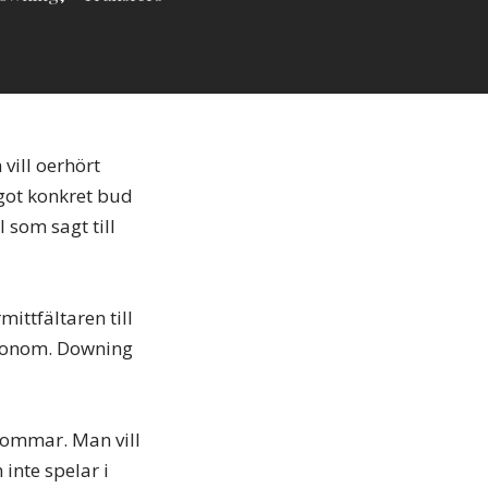
vill oerhört
ågot konkret bud
 som sagt till
mittfältaren till
ja honom. Downing
ommar. Man vill
inte spelar i