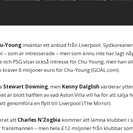
hu-Young
inväntar ett anbud från Liverpool. Sydkoreanen 
ool – som är intresserade – men som ännu inte har lagt n
le och PSG visar också intresse för Chu-Young, men han vill
 kräver 6 miljoner euro för Chu-Young (GOAL.com).
na
Stewart Downing
, men
Kenny Dalglish
värderar ytter
ket är blott hälften av vad Aston Villa vill ha för att säl
t genomföra en flytt till Liverpool (The Mirror).
erat att
Charles N’Zogbia
kommer att lämna klubben i s
r fransmannen – men hela £12 miljoner från klubbar som 