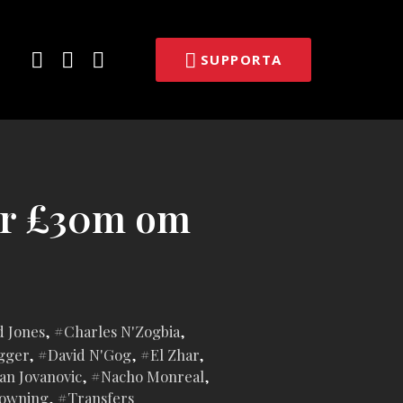
E-
Facebook
Twitter
SUPPORTA
post
ver £30m om
d Jones
,
Charles N'Zogbia
,
gger
,
David N'Gog
,
El Zhar
,
an Jovanovic
,
Nacho Monreal
,
Downing
,
Transfers