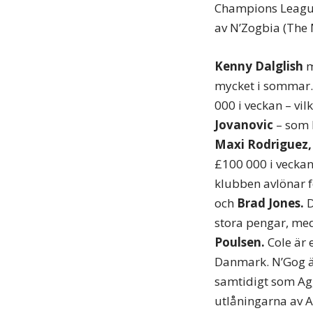
Champions League
av N’Zogbia (The 
Kenny Dalglish
m
mycket i sommar. 
000 i veckan – vil
Jovanovic
– som k
Maxi Rodriguez,
£100 000 i veckan
klubben avlönar 
och
Brad Jones.
D
stora pengar, med
Poulsen.
Cole är 
Danmark. N’Gog är
samtidigt som Agg
utlåningarna av A