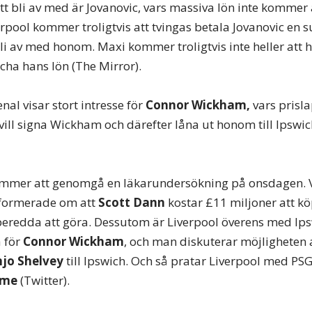
att bli av med är Jovanovic, vars massiva lön inte kommer
rpool kommer troligtvis att tvingas betala Jovanovic en 
i av med honom. Maxi kommer troligtvis inte heller att 
cha hans lön (The Mirror).
nal visar stort intresse för
Connor Wickham,
vars prisl
 vill signa Wickham och därefter låna ut honom till Ipswi
mmer att genomgå en läkarundersökning på onsdagen. V
informerade om att
Scott Dann
kostar £11 miljoner att köp
beredda att göra. Dessutom är Liverpool överens med Ip
 för
Connor Wickham
, och man diskuterar möjligheten a
njo Shelvey
till Ipswich. Och så pratar Liverpool med P
ome
(Twitter).