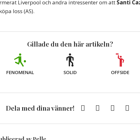
formerat Liverpool och andra intressenter om att
Santi Ca
köpa loss (AS).
Gillade du den här artikeln?
FENOMENAL
SOLID
OFFSIDE
Facebook
Twitter
E-
Kopi
Dela med dina vänner!
post
till
Urkli
ublicerad av Pelle