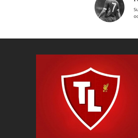
Su
oc