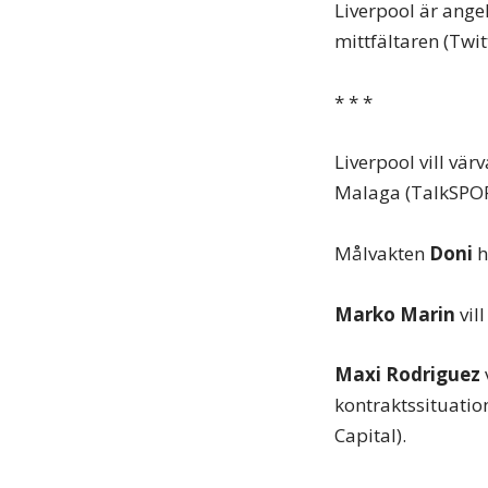
Liverpool är ange
mittfältaren (Twit
* * *
Liverpool vill vär
Malaga (TalkSPOR
Målvakten
Doni
h
Marko Marin
vil
Maxi Rodriguez
kontraktssituation
Capital).