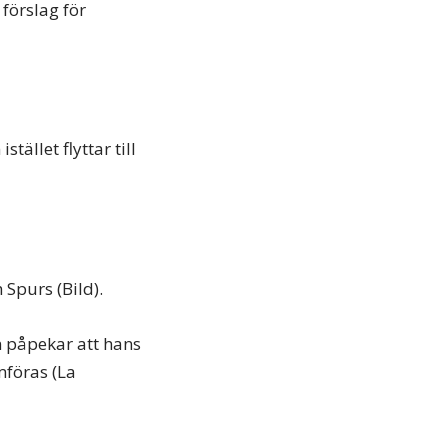
förslag för
stället flyttar till
 Spurs (Bild).
n påpekar att hans
mföras (La