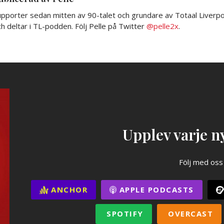
pporter sedan mitten av 90-talet och grundare av Totaal Liverpoo
h deltar i TL-podden. Följ Pelle på Twitter
@pelle2x
.
Upplev varje ny
Följ med oss
ANCHOR
APPLE PODCASTS
SPOTIFY
OVERCAST