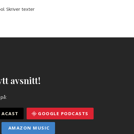
l. Skriver texter
tt avsnitt!
 på:
ACAST
GOOGLE PODCASTS
AMAZON MUSIC