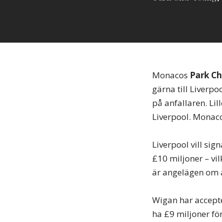
Monacos
Park C
gärna till Liverp
på anfallaren. Lil
Liverpool. Monaco
Liverpool vill sig
£10 miljoner – vil
är angelägen om at
Wigan har accept
ha £9 miljoner fö