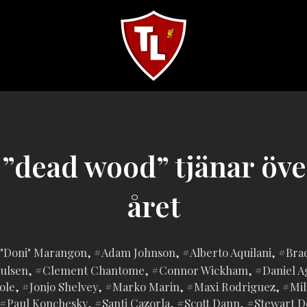
Sveriges
största
Liverpool
online
magazine!
 ”dead wood” tjänar ö
året
nlagd
"Doni" Marangon
,
Adam Johnson
,
Alberto Aquilani
,
Bra
oulsen
,
Clement Chantome
,
Connor Wickham
,
Daniel A
ole
,
Jonjo Shelvey
,
Marko Marin
,
Maxi Rodriguez
,
Mil
Paul Konchesky
,
Santi Cazorla
,
Scott Dann
,
Stewart 