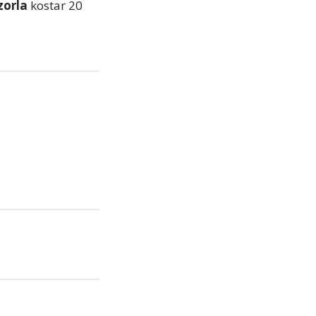
zorla
kostar 20
era
pp