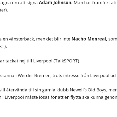
lägna om att signa
Adam Johnson.
Man har framfört att 
ter).
va en vänsterback, men det blir inte
Nacho Monreal,
som i
T).
ar tackat nej till Liverpool (TalkSPORT).
l stanna i Werder Bremen, trots intresse från Liverpool och
vill återvända till sin gamla klubb Newell’s Old Boys, me
 i Liverpool måste lösas för att en flytta ska kunna geno